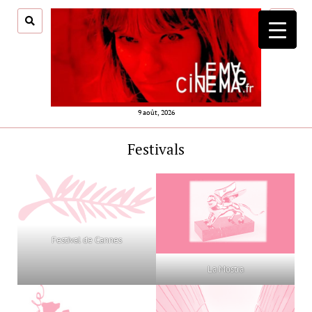
ouvrir
menu
9 août, 2026
Festivals
Festival de Cannes
La Mostra