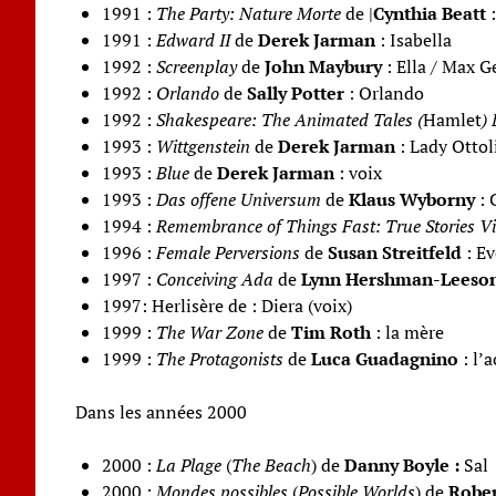
1991 :
The Party: Nature Morte
de |
Cynthia Beatt
:
1991 :
Edward II
de
Derek Jarman
: Isabella
1992 :
Screenplay
de
John Maybury
: Ella / Max G
1992 :
Orlando
de
Sally Potter
: Orlando
1992 :
Shakespeare: The Animated Tales (
Hamlet
)
1993 :
Wittgenstein
de
Derek Jarman
: Lady Ottol
1993 :
Blue
de
Derek Jarman
: voix
1993 :
Das offene Universum
de
Klaus Wyborny
: 
1994 :
Remembrance of Things Fast: True Stories Vi
1996 :
Female Perversions
de
Susan Streitfeld
: Ev
1997 :
Conceiving Ada
de
Lynn Hershman-Leeso
1997: Herlisère de : Diera (voix)
1999 :
The War Zone
de
Tim Roth
: la mère
1999 :
The Protagonists
de
Luca Guadagnino
: l’a
Dans les années 2000
2000 :
La Plage
(
The Beach
) de
Danny Boyle :
Sal
2000 :
Mondes possibles
(
Possible Worlds
) de
Rober