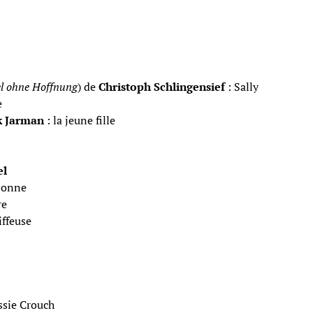
l ohne Hoffnung
) de
Christoph Schlingensief
: Sally
e
k Jarman
: la jeune fille
el
bonne
re
iffeuse
ssie Crouch