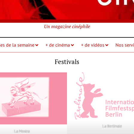
Un magazine cinéphile
ies de la semaine
+ de cinéma
+ de vidéos
Nos servi
Festivals
La Berlinale
La Mostra