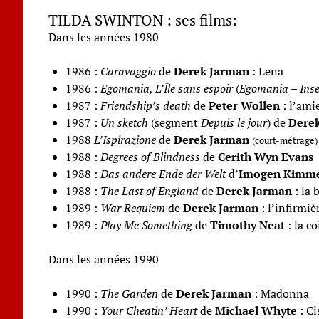
TILDA SWINTON : ses films:
Dans les années 1980
1986 :
Caravaggio
de
Derek Jarman
: Lena
1986 :
Egomania, L’Île sans espoir
(
Egomania – Inse
1987 :
Friendship’s death
de
Peter Wollen
: l’ami
1987 :
Un sketch
(segment
Depuis le jour
) de
Dere
1988
L’Ispirazione
de
Derek Jarman
(court-métrage)
1988 :
Degrees of Blindness
de
Cerith Wyn Evans
1988 :
Das andere Ende der Welt
d’
Imogen Kimm
1988 :
The Last of England
de
Derek Jarman
: la 
1989 :
War Requiem
de
Derek Jarman
: l’infirmiè
1989 :
Play Me Something
de
Timothy Neat
: la co
Dans les a
nnées 1990
1990 :
The Garden
de
Derek Jarman
: Madonna
1990 :
Your Cheatin’ Heart
de
Michael Whyte
: Ci