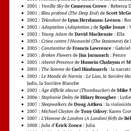
2001 :
Vanilla Sky
de
Cameron Crowe
: Rebecca 
2001 :
Bleu profond
(
The Deep End
) de
Scott McG
2002 :
Teknolust
de
Lynn Hershman-Leeson
: Ros
2002 :
Adaptation
(
Adaptation.
) de
Spike Jonze
: 
2002 :
Young Adam
de
David Mackenzie
: Ella
2003 :
Crime contre l’Humanité
(
The Statement
) de
2005 :
Constantine
de
Francis Lawrence
: Gabriel
2005 :
Broken Flowers
de
Jim Jarmusch
: Penny
2005 :
Absent Presence
de
Hussein Chalayan
et
M
2005 :
The Somme
de
Carl Hindmarch
: la narratr
2005 :
Le Monde de Narnia : Le Lion, la Sorcière bl
Jadis, la Sorcière Blanche
2005 :
Âge difficile obscur
(
Thumbsucker
) de
Mike M
2006 :
Stephanie Daley
de
Hilary Brougher
: Lydi
2007 :
Sleepwalkers
de
Doug Aitken
: la violonist
2007 :
Michael Clayton
de
Tony Gilroy
: Karen Cro
2007 :
L’Homme de Londres
(
A Londoni férfi
) de
Bél
2008 :
Julia
d’
Érick Zonca
: Julia