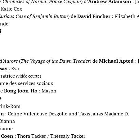
 Chronicles of Narnia: Prince Caspian
) d’
Andrew Adamson
: J
 Katie Cox
urious Case of Benjamin Button
) de
David Fincher
: Elizabeth 
onde
i
d’Aurore
(
The Voyage of the Dawn Treader
) de
Michael Apted
: 
say
: Eva
rratrice
(vidéo courte)
ame des services sociaux
e
Bong Joon-Ho
: Mason
e
hrink-Rom
on
: Céline Villeneuve Desgoffe und Taxis, alias Madame D.
Dianna
ianne
 Coen
: Thora Tacker / Thessaly Tacker