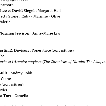
Dearborn
ehee
et
David Siegel
: Margaret Hall
etta Stone / Ruby / Marinne / Olive
Valerie
Norman Jewison
: Anne-Marie Livi
artin R. Davison
: l’opératrice
(court-métrage)
ice
anche et l’Armoire magique
(
The Chronicles of Narnia: The Lion, t
ills
: Audrey Cobb
e Crane
e
(court-métrage)
wder
a Tarr
: Camélia