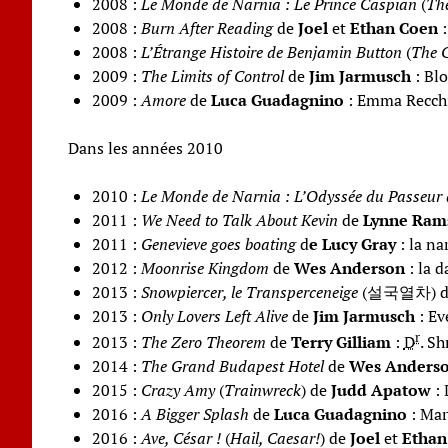
2008 :
Le Monde de Narnia : Le Prince Caspian
(
The
2008 :
Burn After Reading
de
Joel
et
Ethan Coen
:
2008 :
L’Étrange Histoire de Benjamin Button
(
The C
2009 :
The Limits of Control
de
Jim Jarmusch
: Bl
2009 :
Amore
de
Luca Guadagnino
: Emma Recch
Dans les a
nnées 2010
2010 :
Le Monde de Narnia : L’Odyssée du Passeur 
2011 :
We Need to Talk About Kevin
de
Lynne Ram
2011 :
Genevieve goes boating
d
e Lucy Gray
: la na
2012 :
Moonrise Kingdom
de
Wes Anderson
: la d
2013 :
Snowpiercer, le Transperceneige
(설국열차) d
2013 :
Only Lovers Left Alive
de
Jim Jarmusch
: Ev
r
2013 :
The Zero Theorem
de
Terry Gilliam
:
D
. S
2014 :
The Grand Budapest Hotel
de
Wes Anders
2015 :
Crazy Amy
(
Trainwreck
) de
Judd Apatow
: 
2016 :
A Bigger Splash
de
Luca Guadagnino
: Mar
2016 :
Ave, César !
(
Hail, Caesar!
) de
Joel
et
Ethan