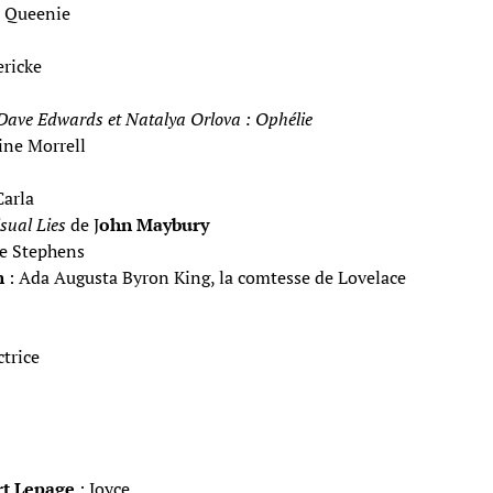
 Queenie
ericke
 Dave Edwards et Natalya Orlova : Ophélie
ine Morrell
Carla
sual Lies
de J
ohn Maybury
e Stephens
n
: Ada Augusta Byron King, la comtesse de Lovelace
ctrice
t Lepage
: Joyce