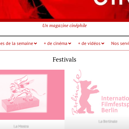
Un magazine cinéphile
ies de la semaine
+ de cinéma
+ de vidéos
Nos servi
Festivals
La Berlinale
La Mostra