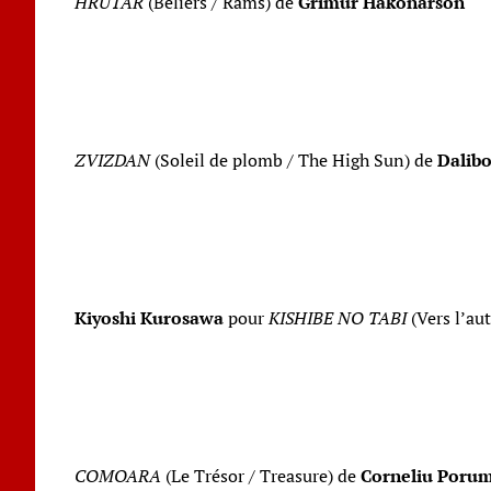
HRÚTAR
(Béliers / Rams) de
Grímur Hákonarson
ZVIZDAN
(Soleil de plomb / The High Sun) de
Dalibo
Kiyoshi Kurosawa
pour
KISHIBE NO TABI
(Vers l’aut
COMOARA
(Le Trésor / Treasure) de
Corneliu Poru