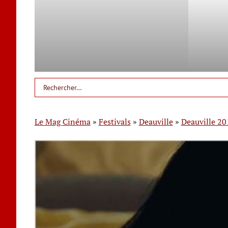
Le Mag Cinéma
»
Festivals
»
Deauville
»
Deauville 20