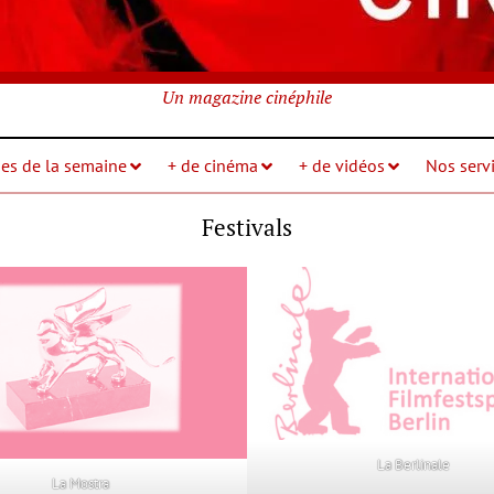
Un magazine cinéphile
ies de la semaine
+ de cinéma
+ de vidéos
Nos servi
Festivals
La Berlinale
La Mostra