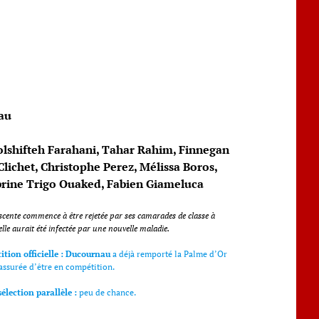
au
shifteh Farahani, Tahar Rahim, Finnegan
Clichet, Christophe Perez, Mélissa Boros,
rine Trigo Ouaked, Fabien Giameluca
escente commence à être rejetée par ses camarades de classe à
lle aurait été infectée par une nouvelle maladie.
tion officielle :
Ducournau
a déjà remporté la Palme d’Or
 assurée d’être en compétition.
sélection parallèle :
peu de chance.