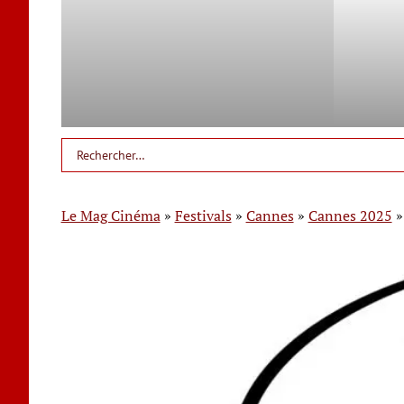
Le Mag Cinéma
»
Festivals
»
Cannes
»
Cannes 2025