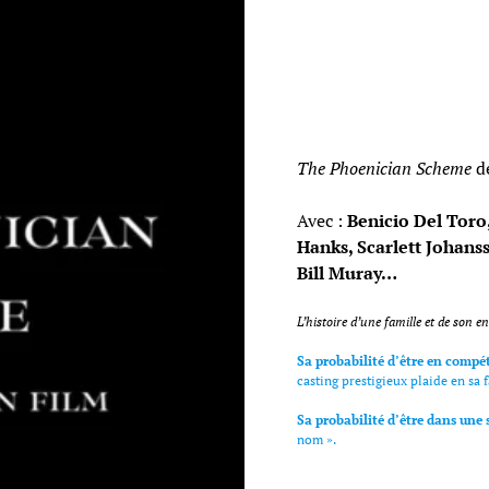
The Phoenician Scheme
d
Avec :
Benicio Del Toro
Hanks, Scarlett Johan
Bill Muray…
L’histoire d’une famille et de son en
Sa probabilité d’être en compét
casting prestigieux plaide en sa 
Sa probabilité d’être dans une 
nom ».