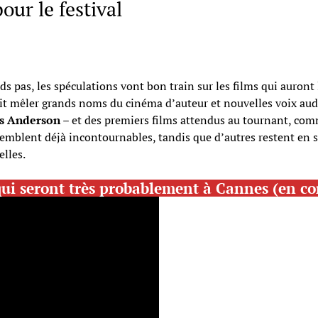
ur le festival
 pas, les spéculations vont bon train sur les films qui auront l
t mêler grands noms du cinéma d’auteur et nouvelles voix audac
s Anderson
– et des premiers films attendus au tournant, co
semblent déjà incontournables, tandis que d’autres restent en 
elles.
qui seront très probablement à Cannes (en c