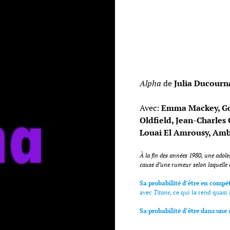
Alpha
de
Julia Ducourn
Avec:
Emma Mackey, Gol
Oldfield, Jean-Charles 
Louai El Amrousy, Amb
À la fin des années 1980, une adol
cause d’une rumeur selon laquelle e
Sa probabilité d’être en compéti
avec
Titane
, ce qui la rend quasi
Sa probabilité d’être dans une 