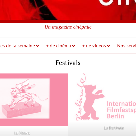
Un magazine cinéphile
ies de la semaine
+ de cinéma
+ de vidéos
Nos servi
Festivals
La Berlinale
La Mostra