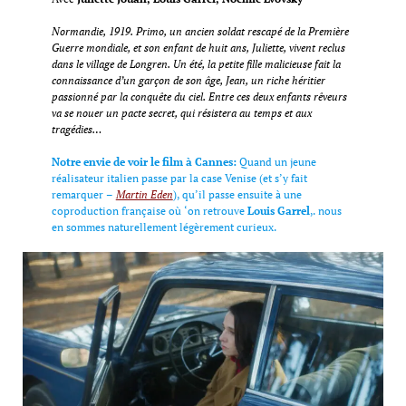
Normandie, 1919. Primo, un ancien soldat rescapé de la Première
Guerre mondiale, et son enfant de huit ans, Juliette, vivent reclus
dans le village de Longren. Un été, la petite fille malicieuse fait la
connaissance d’un garçon de son âge, Jean, un riche héritier
passionné par la conquête du ciel. Entre ces deux enfants rêveurs
va se nouer un pacte secret, qui résistera au temps et aux
tragédies…
Notre envie de voir le film à Cannes:
Quand un jeune
réalisateur italien passe par la case Venise (et s’y fait
remarquer –
Martin Eden
), qu’il passe ensuite à une
coproduction française où ‘on retrouve
Louis Garrel
,. nous
en sommes naturellement légèrement curieux.