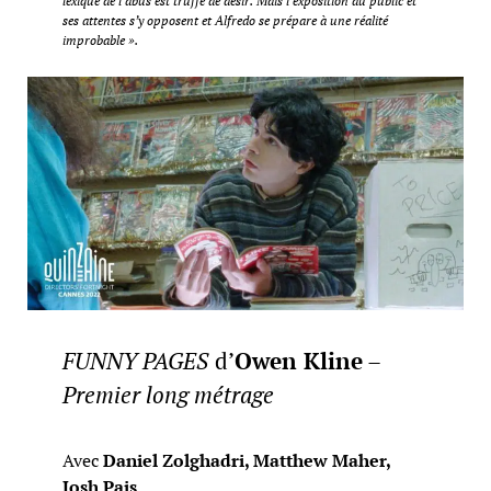
lexique de l’abus est truffé de désir. Mais l’exposition au public et
ses attentes s’y opposent et Alfredo se prépare à une réalité
improbable ».
FUNNY PAGES
d’
Owen Kline
–
Premier long métrage
Avec
Daniel Zolghadri, Matthew Maher,
Josh Pais