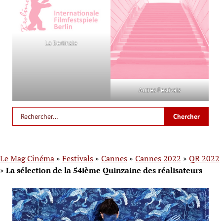
La Berlinale
Autres Festivals
Le Mag Cinéma
»
Festivals
»
Cannes
»
Cannes 2022
»
QR 2022
»
La sélection de la 54ième Quinzaine des réalisateurs