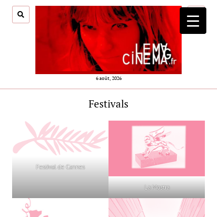
ouvrir
menu
6 août, 2026
Festivals
Festival de Cannes
La Mostra