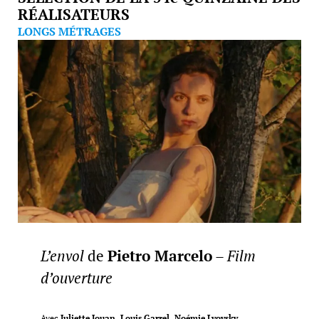
RÉALISATEURS
LONGS MÉTRAGES
L’envol
de
Pietro Marcelo
–
Film
d’ouverture
Avec
Juliette Jouan, Louis Garrel, Noémie Lvovsky