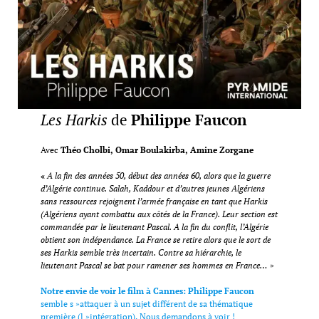
Les Harkis
de
Philippe Faucon
Avec
Théo Cholbi, Omar Boulakirba, Amine Zorgane
«
A la fin des années 50, début des années 60, alors que la guerre
d’Algérie continue. Salah, Kaddour et d’autres jeunes Algériens
sans ressources rejoignent l’armée française en tant que Harkis
(Algériens ayant combattu aux côtés de la France). Leur section est
commandée par le lieutenant Pascal. A la fin du conflit, l’Algérie
obtient son indépendance. La France se retire alors que le sort de
ses Harkis semble très incertain. Contre sa hiérarchie, le
lieutenant Pascal se bat pour ramener ses hommes en France…
»
Notre envie de voir le film à Cannes:
Philippe Faucon
semble s »attaquer à un sujet différent de sa thématique
première (l »intégration). Nous demandons à voir !