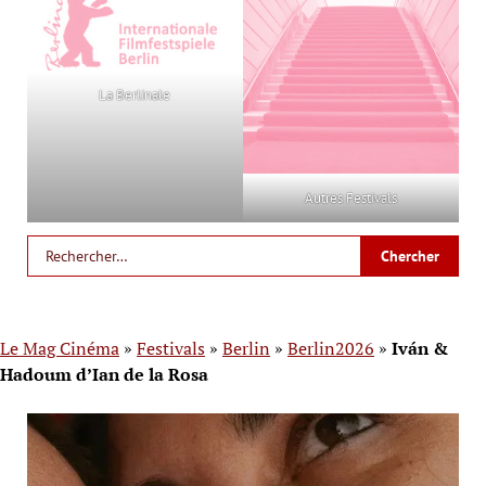
La Berlinale
Autres Festivals
Le Mag Cinéma
»
Festivals
»
Berlin
»
Berlin2026
»
Iván &
Hadoum d’Ian de la Rosa