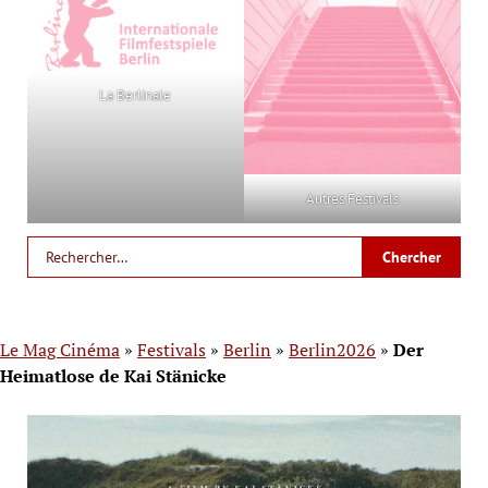
La Berlinale
Autres Festivals
Le Mag Cinéma
»
Festivals
»
Berlin
»
Berlin2026
»
Der
Heimatlose de Kai Stänicke