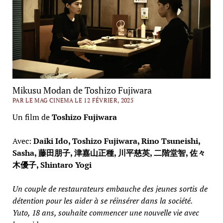
Mikusu Modan de Toshizo Fujiwara
PAR LE MAG CINEMA LE 12 FÉVRIER, 2025
Un film de
Toshizo Fujiwara
Avec:
Daiki Ido, Toshizo Fujiwara, Rino Tsuneishi,
Sasha, 藤田朋子, 津嘉山正種, 川平慈英, 二階堂智, 佐々
木優子, Shintaro Yogi
Un couple de restaurateurs embauche des jeunes sortis de
détention pour les aider à se réinsérer dans la société.
Yuto, 18 ans, souhaite commencer une nouvelle vie avec