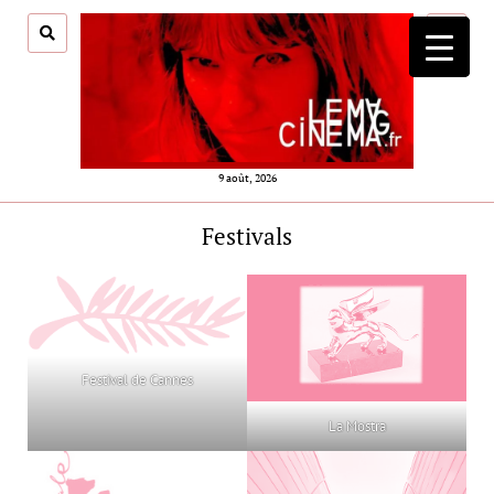
ouvrir
menu
9 août, 2026
Festivals
Festival de Cannes
La Mostra