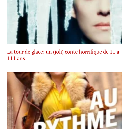
La tour de glace: un (joli) conte horrifique de 11 à
111 ans