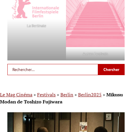
La Berlinale
Autres Festivals
Le Mag Cinéma
»
Festivals
»
Berlin
»
Berlin2025
»
Mikusu
Modan de Toshizo Fujiwara