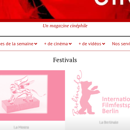
Un magazine cinéphile
ies de la semaine
+ de cinéma
+ de vidéos
Nos servi
Festivals
La Berlinale
La Mostra