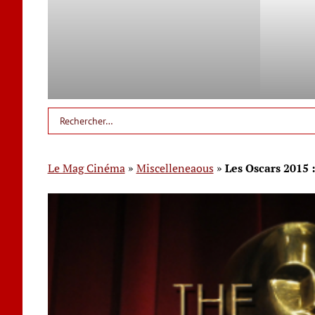
Le Mag Cinéma
»
Miscelleneaous
»
Les Oscars 2015 