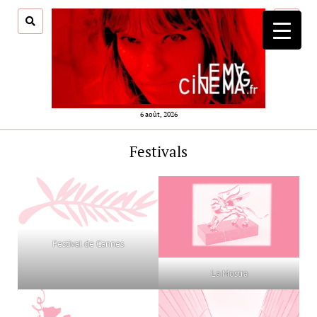
ouvrir
menu
6 août, 2026
Festivals
Festival de Cannes
La Mostra