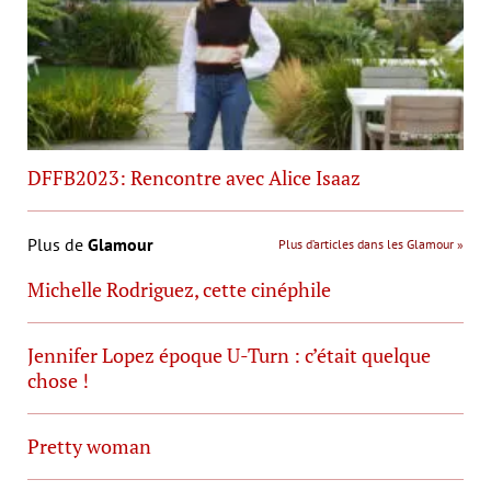
DFFB2023: Rencontre avec Alice Isaaz
Plus de
Glamour
Plus d’articles dans les Glamour »
Michelle Rodriguez, cette cinéphile
Jennifer Lopez époque U-Turn : c’était quelque
chose !
Pretty woman