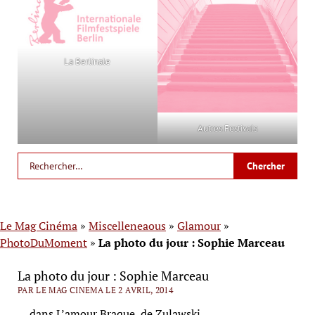
La Berlinale
Autres Festivals
Le Mag Cinéma
»
Miscelleneaous
»
Glamour
»
PhotoDuMoment
»
La photo du jour : Sophie Marceau
La photo du jour : Sophie Marceau
PAR LE MAG CINEMA LE 2 AVRIL, 2014
… dans L’amour Braque, de Zulawski.