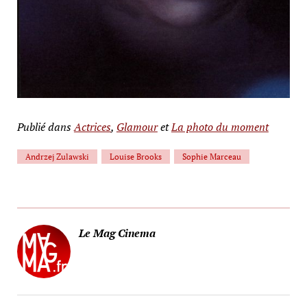
Publié dans
Actrices
,
Glamour
et
La photo du moment
Andrzej Zulawski
Louise Brooks
Sophie Marceau
Le Mag Cinema