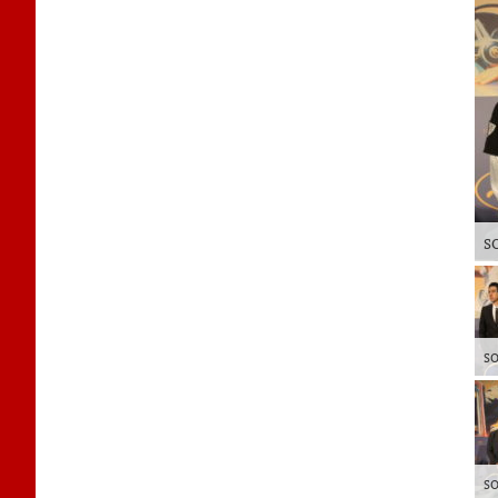
S
SO
SO