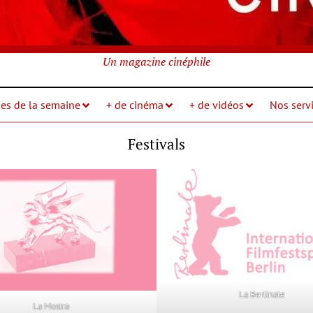
Un magazine cinéphile
ies de la semaine
+ de cinéma
+ de vidéos
Nos servi
Festivals
La Berlinale
La Mostra