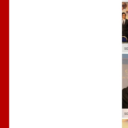
SO
SO