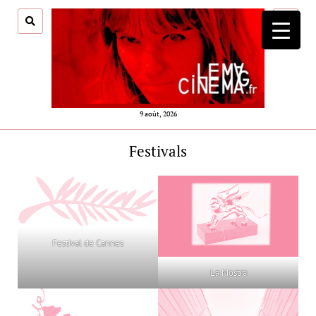
ouvrir
menu
9 août, 2026
Festivals
Festival de Cannes
La Mostra