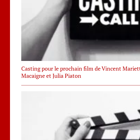
Casting pour le prochain film de Vincent Mariet
Macaigne et Julia Piaton