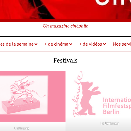
Un magazine cinéphile
ies de la semaine
+ de cinéma
+ de vidéos
Nos servi
Festivals
La Berlinale
La Mostra