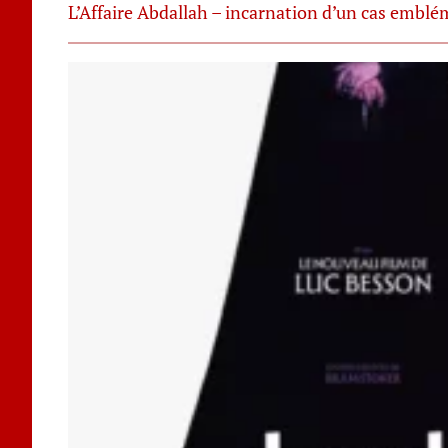
L’Affaire Abdallah – incarnation d’un cas emblé