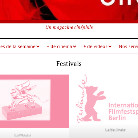
Un magazine cinéphile
ies de la semaine
+ de cinéma
+ de vidéos
Nos servi
Festivals
La Berlinale
La Mostra