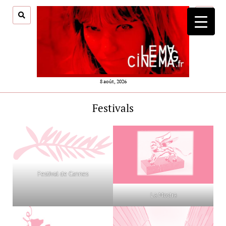
ouvrir
menu
8 août, 2026
Festivals
Festival de Cannes
La Mostra