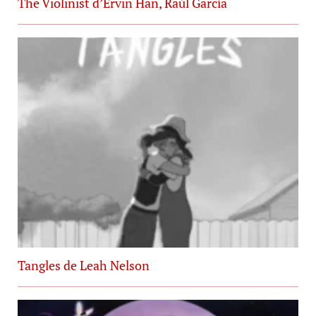
The Violinist d’Ervin Han, Raúl García
Tangles de Leah Nelson