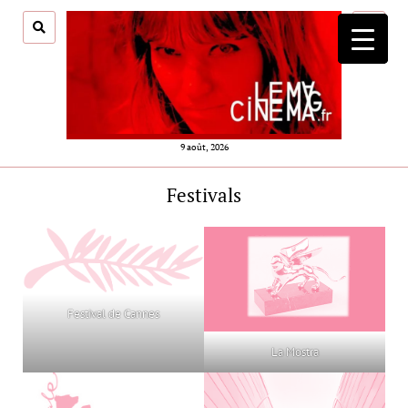
ouvrir
menu
9 août, 2026
Festivals
Festival de Cannes
La Mostra