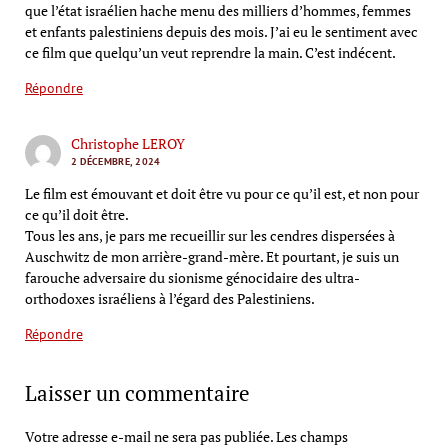
que l’état israélien hache menu des milliers d’hommes, femmes
et enfants palestiniens depuis des mois. J’ai eu le sentiment avec
ce film que quelqu’un veut reprendre la main. C’est indécent.
Répondre
Christophe LEROY
2 DÉCEMBRE, 2024
Le film est émouvant et doit être vu pour ce qu’il est, et non pour
ce qu’il doit être.
Tous les ans, je pars me recueillir sur les cendres dispersées à
Auschwitz de mon arrière-grand-mère. Et pourtant, je suis un
farouche adversaire du sionisme génocidaire des ultra-
orthodoxes israéliens à l’égard des Palestiniens.
Répondre
Laisser un commentaire
Votre adresse e-mail ne sera pas publiée.
Les champs