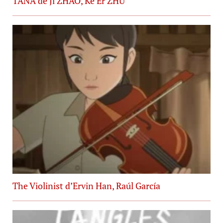
TANA de Ji ZHAO, Ke Er ZHU
The Violinist d’Ervin Han, Raúl García