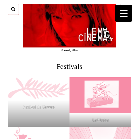
ouvrir
menu
8 août, 2026
Festivals
Festival de Cannes
La Mostra