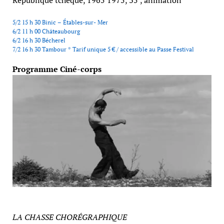
République tchèque, 1965 1975, 35’, animation
5/2 15 h 30 Binic – Étables-sur- Mer
6/2 11 h 00 Châteaubourg
6/2 16 h 30 Bécherel
7/2 16 h 30 Tambour * Tarif unique 5 € / accessible au Passe Festival
Programme Ciné-corps
LA CHASSE CHORÉGRAPHIQUE