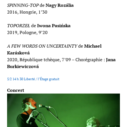
SPINNING-TOP
de
Nagy Rozália
2016, Hongrie, 1’30
TOPORZEŁ
de
Iwona Pasińska
2019, Pologne, 9’20
A FEW WORDS ON UNCERTAINTY
de
Michael
Karásková
2020, République tchèque, 7’09 – Chorégraphie :
Jana
Burkiewiczová
5/2 14 h 30 Liberté / l’Étage gratuit
Concert