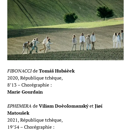
FIBONACCI
de
Tomáš Hubáèek
2020, République tchèque,
8’13 – Chorégraphie :
Marie Gourdain
EPHEMERA
de
Viliam Doèolomanský
et
Jiøí
Matoušek
2021, République tchèque,
19’54 – Chorégraphie :