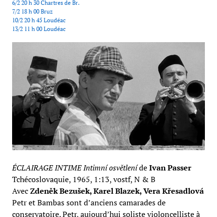
6/2 20 h 30 Chartres de Br.
7/2 18 h 00 Bruz
10/2 20 h 45 Loudéac
13/2 11 h 00 Loudéac
ÉCLAIRAGE INTIME
Intimní osvětlení
de
Ivan Passer
Tchécoslovaquie, 1965, 1:13, vostf, N & B
Avec
Zdeněk Bezušek, Karel Blazek, Vera Křesadlová
Petr et Bambas sont d’anciens camarades de
conservatoire. Petr, aujourd’hui soliste violoncelliste à