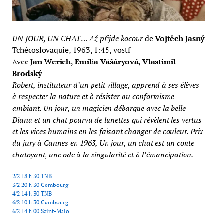
UN JOUR, UN CHAT
…
Až přijde kocour
de
Vojtěch Jasný
Tchécoslovaquie, 1963, 1:45, vostf
Avec
Jan Werich
,
Emília Vášáryová
,
Vlastimil
Brodský
Robert, instituteur d’un petit village, apprend à ses élèves
à respecter la nature et à résister au conformisme
ambiant. Un jour, un magicien débarque avec la belle
Diana et un chat pourvu de lunettes qui révèlent les vertus
et les vices humains en les faisant changer de couleur. Prix
du jury à Cannes en 1963, Un jour, un chat est un conte
chatoyant, une ode à la singularité et à l’émancipation.
2/2 18 h 30 TNB
3/2 20 h 30 Combourg
4/2 14 h 30 TNB
6/2 10 h 30 Combourg
6/2 14 h 00 Saint-Malo