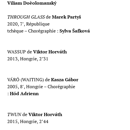
Viliam Doèolomanský
THROUGH GLASS
de
Marek Partyš
2020, 7′, République
tchèque – Chorégraphie :
Sylva Šafková
WASSUP de
Viktor Horváth
2013, Hongrie, 2’31
VÁRÓ (WAITING) de
Kasza Gábor
2005, 8′, Hongrie – Chorégraphie
:
Hód Adrienn
TWUN
de
Viktor Horváth
2015, Hongrie, 2’44