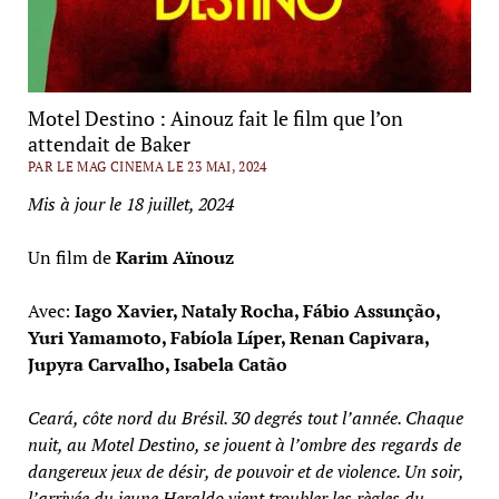
Motel Destino : Ainouz fait le film que l’on
attendait de Baker
PAR LE MAG CINEMA LE 23 MAI, 2024
Mis à jour le 18 juillet, 2024
Un film de
Karim Aïnouz
Avec:
Iago Xavier, Nataly Rocha, Fábio Assunção,
Yuri Yamamoto, Fabíola Líper, Renan Capivara,
Jupyra Carvalho, Isabela Catão
Ceará, côte nord du Brésil. 30 degrés tout l’année. Chaque
nuit, au Motel Destino, se jouent à l’ombre des regards de
dangereux jeux de désir, de pouvoir et de violence. Un soir,
l’arrivée du jeune Heraldo vient troubler les règles du