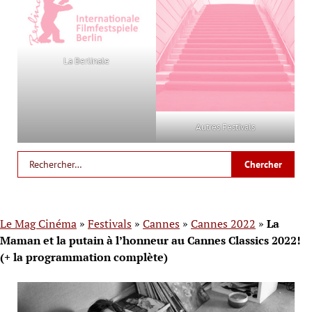
La Berlinale
Autres Festivals
Le Mag Cinéma
»
Festivals
»
Cannes
»
Cannes 2022
»
La
Maman et la putain à l’honneur au Cannes Classics 2022!
(+ la programmation complète)