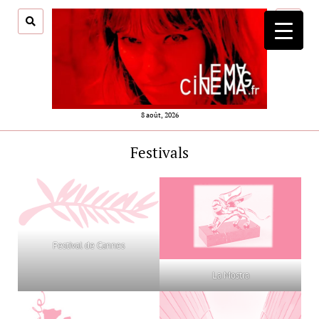
ouvrir
menu
8 août, 2026
Festivals
Festival de Cannes
La Mostra