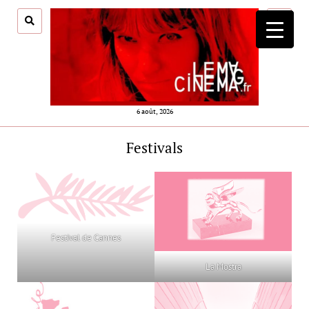
ouvrir
menu
6 août, 2026
Festivals
Festival de Cannes
La Mostra