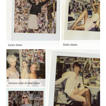
Kate moss
karen elson
winona ryder et kate moss