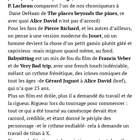
P. Lacheau
comparent l’un de nos chroniqueurs à
Dane DeHaan de
The places beyonds the pines
, ce
avec quoi
Alice David
n’est pas d’accord)
Pour les fans de
Pierre Richard
, et les autres d’ailleurs,
on pense à une version moderne du
Jouet
, où un
homme devient la chose d’un petit gamin plutôt gâté et
capricieux -mais mignon quand même, au fond.
Babysitting
est un mix de fou du film de
Francis Veber
et de
Very Bad trip
, avec une french touch indéniable,
mêlant un rythme frénétique, des icônes comiques de
tout les âges -de
Gérard Jugnot
à
Alice David
(bref),
qui n’a que 23 ans.
Plus un film est drôle, plus il a demandé du travail et de
la rigueur. Rigueur lors du tournage pour commencer :
tout ce qui a été tourné au caméscope devait être
raccord, crédible, et étant donné le périple des
personnage -et le rythme endiablé- cela à demande un
travail de titan à X.