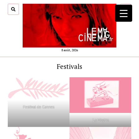
ouvrir
menu
8 août, 2026
Festivals
Festival de Cannes
La Mostra