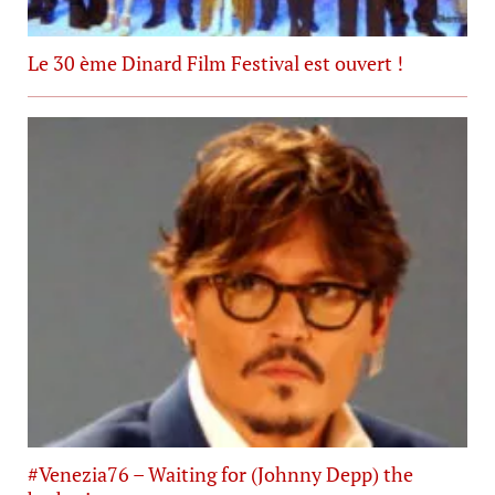
Le 30 ème Dinard Film Festival est ouvert !
#Venezia76 – Waiting for (Johnny Depp) the