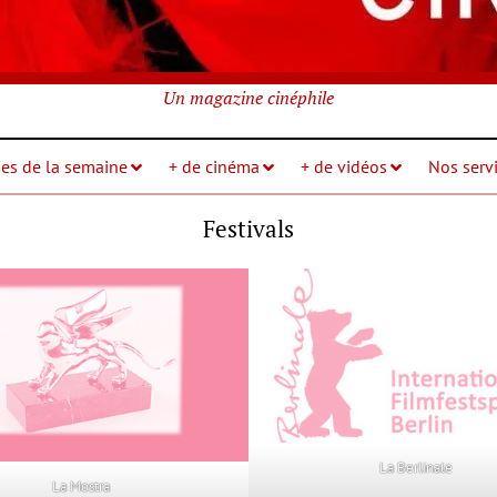
Un magazine cinéphile
ies de la semaine
+ de cinéma
+ de vidéos
Nos servi
Festivals
La Berlinale
La Mostra