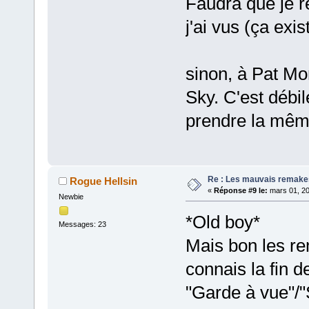
Faudra que je r
j'ai vus (ça exi
sinon, à Pat Mo
Sky. C'est débil
prendre la même
Re : Les mauvais remake
Rogue Hellsin
«
Réponse #9 le:
mars 01, 20
Newbie
*Old boy*
Messages: 23
Mais bon les re
connais la fin d
"Garde à vue"/"