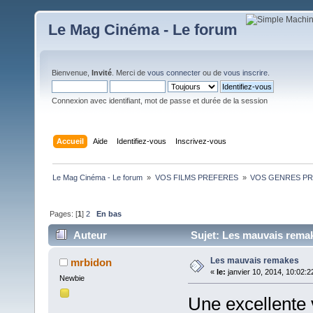
Le Mag Cinéma - Le forum
Bienvenue,
Invité
. Merci de
vous connecter
ou de
vous inscrire
.
Connexion avec identifiant, mot de passe et durée de la session
Accueil
Aide
Identifiez-vous
Inscrivez-vous
Le Mag Cinéma - Le forum 
»
VOS FILMS PREFERES 
»
VOS GENRES PREFE
Pages: [
1
]
2
En bas
Auteur
Sujet: Les mauvais remak
Les mauvais remakes
mrbidon
«
le:
janvier 10, 2014, 10:02:2
Newbie
Une excellente v