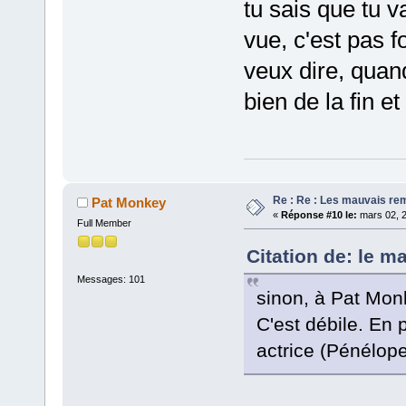
tu sais que tu v
vue, c'est pas f
veux dire, quand
bien de la fin e
Re : Re : Les mauvais r
Pat Monkey
«
Réponse #10 le:
mars 02, 2
Full Member
Citation de: le m
Messages: 101
sinon, à Pat Monk
C'est débile. En 
actrice (Pénélope