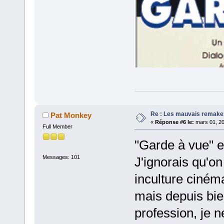
Re : Les mauvais remake
Pat Monkey
«
Réponse #6 le:
mars 01, 20
Full Member
"Garde à vue" es
Messages: 101
J'ignorais qu'o
inculture cinéma
mais depuis bie
profession, je n