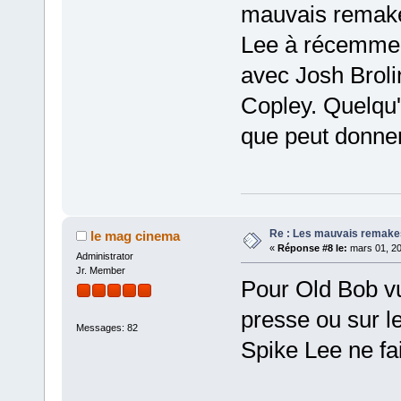
mauvais remake
Lee à récemment
avec Josh Broli
Copley. Quelqu
que peut donner
Re : Les mauvais remake
le mag cinema
«
Réponse #8 le:
mars 01, 20
Administrator
Jr. Member
Pour Old Bob vu
presse ou sur l
Messages: 82
Spike Lee ne fa