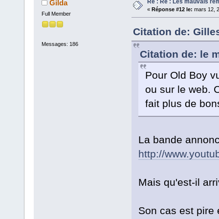
Re : Re : Les mauvais r
Gilda
«
Réponse #12 le:
mars 12, 2
Full Member
Citation de: Gill
Messages: 186
Citation de: le
Pour Old Boy vu
ou sur le web. 
fait plus de bo
La bande annonce
http://www.yout
Mais qu'est-il ar
Son cas est pire 