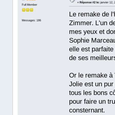
«
Réponse #2 le:
janvier 12, 
Full Member
Le remake de l'h
Messages: 186
Zimmer. L'un de
mes yeux et don
Sophie Marceau 
elle est parfait
de ses meilleur
Or le remake à
Jolie est un pur
tous les bons c
pour faire un tr
consternant.