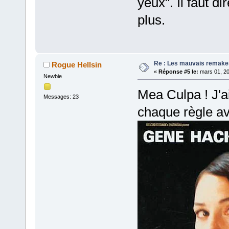
yeux". Il faut d
plus.
Re : Les mauvais remake
Rogue Hellsin
«
Réponse #5 le:
mars 01, 20
Newbie
Mea Culpa ! J'ai
Messages: 23
chaque règle av