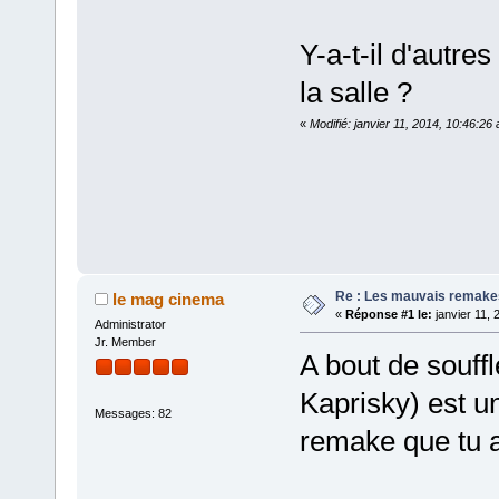
Y-a-t-il d'autr
la salle ?
«
Modifié: janvier 11, 2014, 10:46:26
Re : Les mauvais remake
le mag cinema
«
Réponse #1 le:
janvier 11, 
Administrator
Jr. Member
A bout de souff
Kaprisky) est u
Messages: 82
remake que tu a