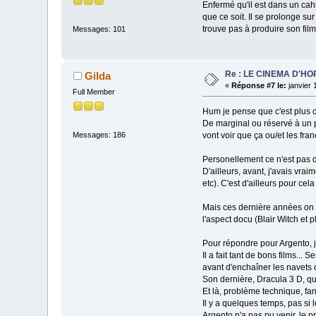
Enfermé qu'il est dans un cah
que ce soit. Il se prolonge sur
trouve pas à produire son film
Messages: 101
Re : LE CINEMA D'H
Gilda
«
Réponse #7 le:
janvier 
Full Member
Hum je pense que c'est plus 
De marginal ou réservé à un p
vont voir que ça ou/et les fr
Messages: 186
Personellement ce n'est pas du
D'ailleurs, avant, j'avais vrai
etc). C'est d'ailleurs pour cel
Mais ces dernière années on a 
l'aspect docu (Blair Witch et
Pour répondre pour Argento, j'
Il a fait tant de bons films..
avant d'enchaîner les navets 
Son dernière, Dracula 3 D, qu
Et là, problème technique, fan
Il y a quelques temps, pas si 
Argento n'a pas pu venir, le pr