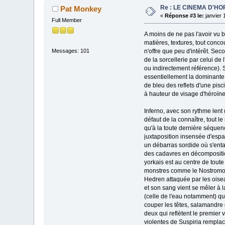
Re : LE CINEMA D'H
Pat Monkey
«
Réponse #3 le:
janvier 
Full Member
A moins de ne pas l'avoir vu 
matières, textures, tout conco
n'offre que peu d'intérêt. Sec
Messages: 101
de la sorcellerie par celui d
ou indirectement référence). S
essentiellement la dominante
de bleu des reflets d'une pisc
à hauteur de visage d'héroïnes
Inferno, avec son rythme lent (
défaut de la connaître, tout 
qu'à la toute dernière séquen
juxtaposition insensée d'esp
un débarras sordide où s'entas
des cadavres en décompositio
yorkais est au centre de toute
monstres comme le Nostromo, le
Hedren attaquée par les oisea
et son sang vient se mêler à
(celle de l'eau notamment) qu
couper les têtes, salamandre g
deux qui reflètent le premier 
violentes de Suspiria rempla