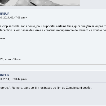
ORREUR
10, 2014, 02:47:09 am »
 -trop sensible, sans doute, pour supporter certains films, quoi que j'en ai vu pas
 déception : il est passé de Génie à créateur irrécuperrable de Nanard -le double de
père :
0:29 pm par Gilda
»
ORREUR
10, 2014, 10:10:42 pm »
George A. Romero, dans ce film les bases du film de Zombie sont posée :