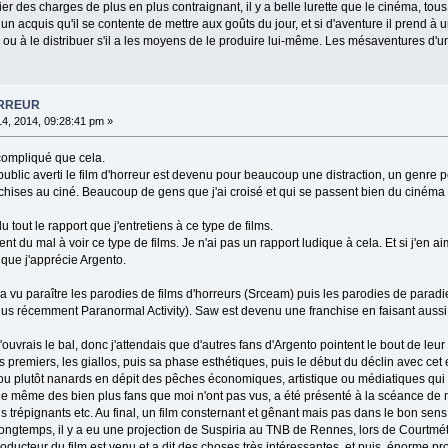
ier des charges de plus en plus contraignant, il y a belle lurette que le cinéma, to
 un acquis qu'il se contente de mettre aux goûts du jour, et si d'aventure il prend à u
 ou à le distribuer s'il a les moyens de le produire lui-même. Les mésaventures d'u
ORREUR
14, 2014, 09:28:41 pm »
compliqué que cela.
ublic averti le film d'horreur est devenu pour beaucoup une distraction, un genre po
anchises au ciné. Beaucoup de gens que j'ai croisé et qui se passent bien du cinéma
 tout le rapport que j'entretiens à ce type de films.
ment du mal à voir ce type de films. Je n'ai pas un rapport ludique à cela. Et si j'en 
a que j'apprécie Argento.
vu paraître les parodies de films d'horreurs (Srceam) puis les parodies de paradies 
 plus récemment Paranormal Activity). Saw est devenu une franchise en faisant auss
ouvrais le bal, donc j'attendais que d'autres fans d'Argento pointent le bout de leur
. Ses premiers, les giallos, puis sa phase esthétiques, puis le début du déclin avec 
ou plutôt nanards en dépit des pêches économiques, artistique ou médiatiques qui lu
e même des bien plus fans que moi n'ont pas vus, a été présenté à la scéance de mi
s trépignants etc. Au final, un film consternant et gênant mais pas dans le bon sens
longtemps, il y a eu une projection de Suspiria au TNB de Rennes, lors de Courtmétra
oducteur du film est venu et a dit des choses très intéressantes, et puis, énorme problè