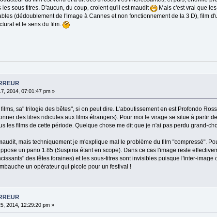
les sous titres. D'aucun, du coup, croient qu'il est maudit
Mais c'est vrai que l
bles (dédoublement de l'image à Cannes et non fonctionnement de la 3 D), film d'u
pictural et le sens du film.
ORREUR
17, 2014, 07:01:47 pm »
films, sa" trilogie des bêtes", si on peut dire. L'aboutissement en est Profondo Ros
onner des titres ridicules aux films étrangers). Pour moi le virage se situe à partir
us les films de cette période. Quelque chose me dit que je n'ai pas perdu grand-cho
audit, mais techniquement je m'explique mal le problème du film "compressé". Pour q
ppose un pano 1.85 (Suspiria étant en scope). Dans ce cas l'image reste effective
ssants" des fêtes foraines) et les sous-titres sont invisibles puisque l'inter-image
auche un opérateur qui picole pour un festival !
ORREUR
25, 2014, 12:29:20 pm »