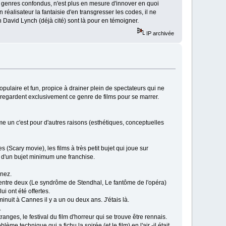
us genres confondus, n'est plus en mesure d'innover en quoi
n réalisateur la fantaisie d'en transgresser les codes, il ne
n David Lynch (déjà cité) sont là pour en témoigner.
IP archivée
pulaire et fun, propice à drainer plein de spectateurs qui ne
 regardent exclusivement ce genre de films pour se marrer.
aime un c'est pour d'autres raisons (esthétiques, conceptuelles
(Scary movie), les films à très petit bujet qui joue sur
i d'un bujet minimum une franchise.
 nez.
cet entre deux (Le syndrôme de Stendhal, Le fantôme de l'opéra)
i ont été offertes.
nuit à Cannes il y a un ou deux ans. J'étais là.
.
nges, le festival du film d'horreur qui se trouve être rennais.
me technique qui a fichu la soirée (et le film) en l'air -il était