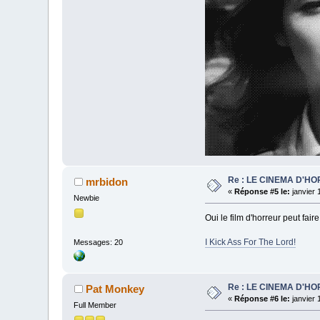
Re : LE CINEMA D'H
mrbidon
«
Réponse #5 le:
janvier 
Newbie
Oui le film d'horreur peut fai
I Kick Ass For The Lord!
Messages: 20
Re : LE CINEMA D'H
Pat Monkey
«
Réponse #6 le:
janvier 
Full Member