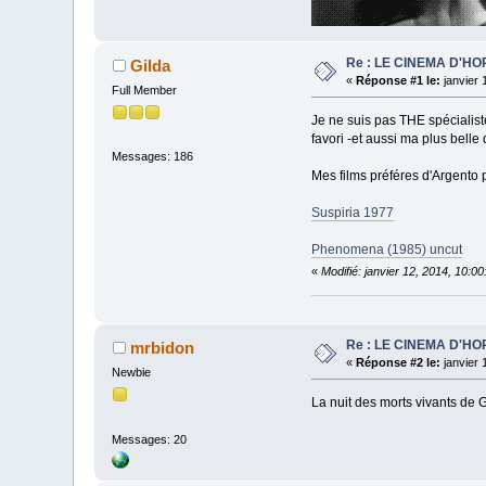
Re : LE CINEMA D'H
Gilda
«
Réponse #1 le:
janvier 
Full Member
Je ne suis pas THE spécialiste
favori -et aussi ma plus belle
Messages: 186
Mes films préféres d'Argento 
Suspiria 1977
Phenomena (1985) uncut
«
Modifié: janvier 12, 2014, 10:0
Re : LE CINEMA D'H
mrbidon
«
Réponse #2 le:
janvier 
Newbie
La nuit des morts vivants de 
Messages: 20