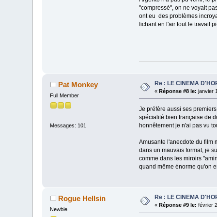
"compressé", on ne voyait pas 
ont eu des problèmes incroya
fichant en l'air tout le travail 
Re : LE CINEMA D'H
Pat Monkey
«
Réponse #8 le:
janvier 
Full Member
Je préfère aussi ses premiers 
spécialité bien française de d
honnêtement je n'ai pas vu to
Messages: 101
Amusante l'anecdote du film m
dans un mauvais format, je su
comme dans les miroirs "aminci
quand même énorme qu'on emb
Re : LE CINEMA D'H
Rogue Hellsin
«
Réponse #9 le:
février 
Newbie