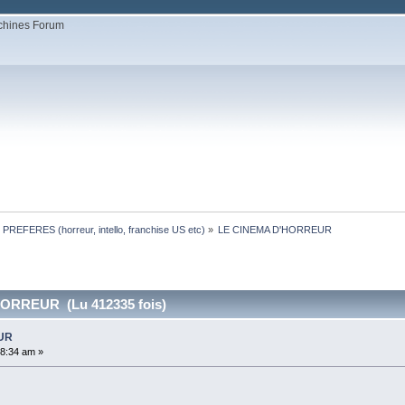
EFERES (horreur, intello, franchise US etc)
»
LE CINEMA D'HORREUR
ORREUR (Lu 412335 fois)
UR
08:34 am »