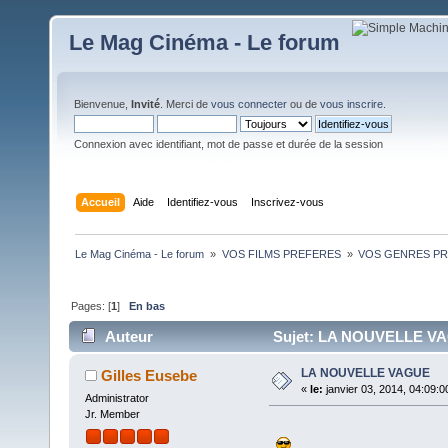
Le Mag Cinéma - Le forum
Bienvenue,
Invité
. Merci de
vous connecter
ou de
vous inscrire
.
Connexion avec identifiant, mot de passe et durée de la session
Accueil
Aide
Identifiez-vous
Inscrivez-vous
Le Mag Cinéma - Le forum 
»
VOS FILMS PREFERES 
»
VOS GENRES PREFE
Pages: [
1
]
En bas
Auteur
Sujet: LA NOUVELLE VAG
LA NOUVELLE VAGUE
Gilles Eusebe
«
le:
janvier 03, 2014, 04:09:0
Administrator
Jr. Member