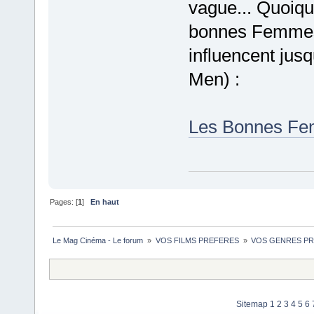
vague... Quoique
bonnes Femmes 
influencent jus
Men) :
Les Bonnes Fem
Pages: [
1
]
En haut
Le Mag Cinéma - Le forum 
»
VOS FILMS PREFERES 
»
VOS GENRES PREFE
Sitemap
1
2
3
4
5
6