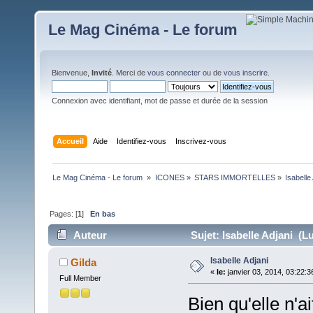
Le Mag Cinéma - Le forum
Bienvenue,
Invité
. Merci de
vous connecter
ou de
vous inscrire
.
Connexion avec identifiant, mot de passe et durée de la session
Accueil
Aide
Identifiez-vous
Inscrivez-vous
Le Mag Cinéma - Le forum 
»
ICONES
»
STARS IMMORTELLES
»
Isabelle
Pages: [
1
]
En bas
Auteur
Sujet: Isabelle Adjani (Lu
Isabelle Adjani
Gilda
«
le:
janvier 03, 2014, 03:22:3
Full Member
Bien qu'elle n'ai