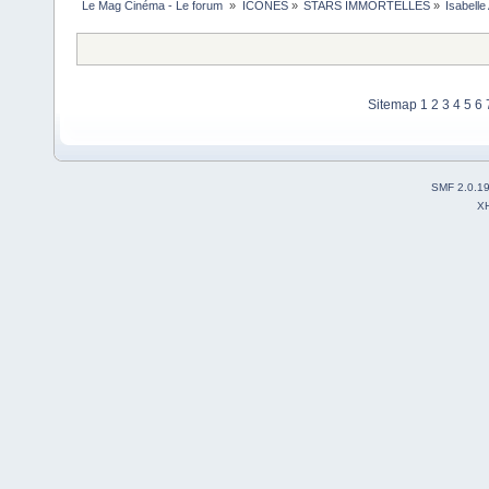
Le Mag Cinéma - Le forum 
»
ICONES
»
STARS IMMORTELLES
»
Isabelle
Sitemap
1
2
3
4
5
6
SMF 2.0.1
X