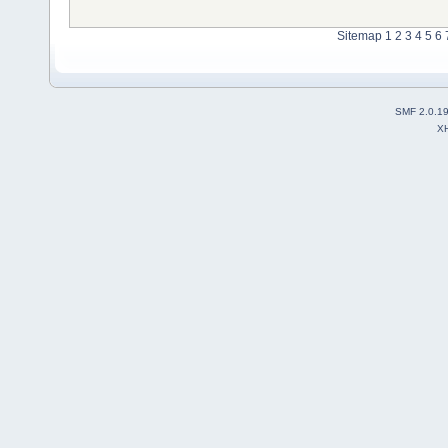
Sitemap
1
2
3
4
5
6
SMF 2.0.1
X