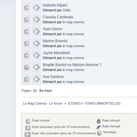
Isabelle Adjani
Démarré par
Gilda
Claudia Cardinale
Démarré par
le mag cinema
Alain Delon
Démarré par
le mag cinema
Marlon Brando
Démarré par
le mag cinema
Jayne Mansfield
Démarré par
le mag cinema
Brigitte Bardot ou Marilyn Monroe ?
Démarré par
le mag cinema
Ava Gardner
Démarré par
le mag cinema
Pages: [
1
]
En haut
Le Mag Cinéma - Le forum 
»
ICONES
»
STARS IMMORTELLES
Sujet normal
Sujet bloqué
Sujet épinglé
Sujet populaire (plus de 15 interventions)
Sondage
Sujet très populaire (plus de 25 interventions)