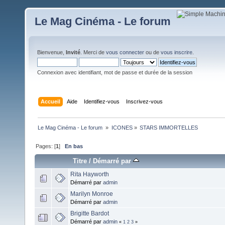
Le Mag Cinéma - Le forum
Bienvenue,
Invité
. Merci de
vous connecter
ou de
vous inscrire
.
Connexion avec identifiant, mot de passe et durée de la session
Accueil
Aide
Identifiez-vous
Inscrivez-vous
Le Mag Cinéma - Le forum 
»
ICONES
»
STARS IMMORTELLES
Pages: [
1
]
En bas
Titre
/
Démarré par
Rita Hayworth
Démarré par
admin
Marilyn Monroe
Démarré par
admin
Brigitte Bardot
Démarré par
admin
«
1
2
3
»