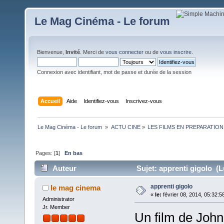
Le Mag Cinéma - Le forum
Bienvenue,
Invité
. Merci de
vous connecter
ou de
vous inscrire
.
Connexion avec identifiant, mot de passe et durée de la session
Accueil
Aide
Identifiez-vous
Inscrivez-vous
Le Mag Cinéma - Le forum 
»
ACTU CINE
»
LES FILMS EN PREPARATION
Pages: [
1
]
En bas
Auteur
Sujet: apprenti gigolo (L
apprenti gigolo
le mag cinema
«
le:
février 08, 2014, 05:32:5
Administrator
Jr. Member
Un film de John