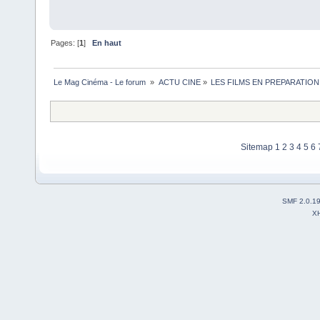
Pages: [
1
]
En haut
Le Mag Cinéma - Le forum 
»
ACTU CINE
»
LES FILMS EN PREPARATION
Sitemap
1
2
3
4
5
6
SMF 2.0.1
X