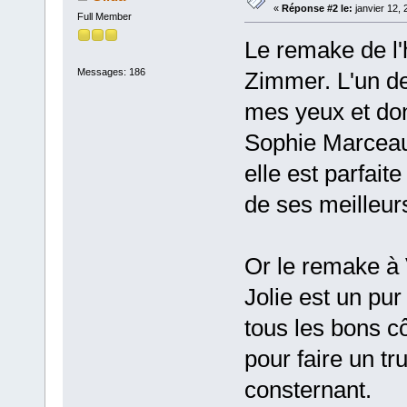
«
Réponse #2 le:
janvier 12, 
Full Member
Le remake de l'h
Messages: 186
Zimmer. L'un de
mes yeux et don
Sophie Marceau 
elle est parfait
de ses meilleur
Or le remake à
Jolie est un pur
tous les bons c
pour faire un tr
consternant.