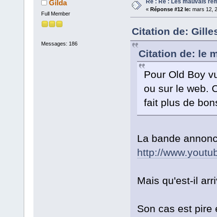
Re : Re : Les mauvais r
Gilda
«
Réponse #12 le:
mars 12, 2
Full Member
Citation de: Gill
Messages: 186
Citation de: le
Pour Old Boy vu
ou sur le web. 
fait plus de bo
La bande annonce
http://www.yout
Mais qu'est-il ar
Son cas est pire 