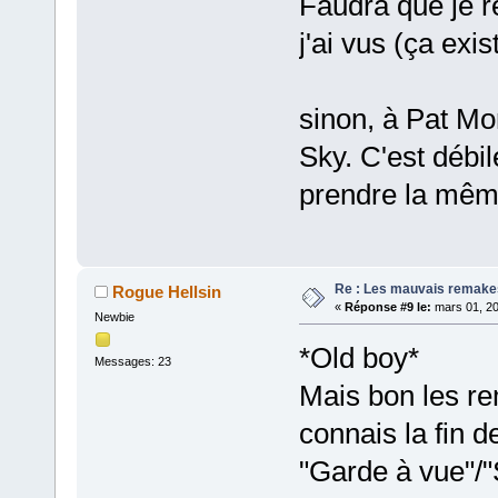
Faudra que je r
j'ai vus (ça exi
sinon, à Pat Mo
Sky. C'est débil
prendre la même
Re : Les mauvais remake
Rogue Hellsin
«
Réponse #9 le:
mars 01, 20
Newbie
*Old boy*
Messages: 23
Mais bon les re
connais la fin d
"Garde à vue"/"