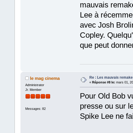
mauvais remake
Lee à récemment
avec Josh Broli
Copley. Quelqu
que peut donner
Re : Les mauvais remake
le mag cinema
«
Réponse #8 le:
mars 01, 20
Administrator
Jr. Member
Pour Old Bob vu
presse ou sur l
Messages: 82
Spike Lee ne fa