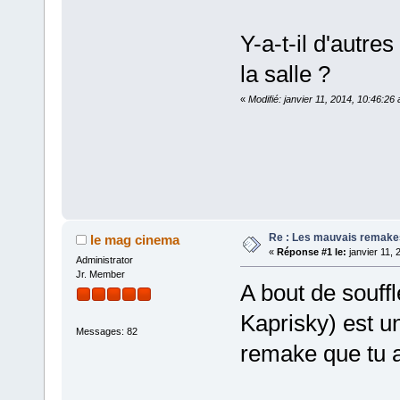
Y-a-t-il d'autr
la salle ?
«
Modifié: janvier 11, 2014, 10:46:26
Re : Les mauvais remake
le mag cinema
«
Réponse #1 le:
janvier 11, 
Administrator
Jr. Member
A bout de souff
Kaprisky) est u
Messages: 82
remake que tu a