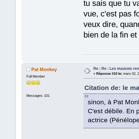
tu sais que tu v
vue, c'est pas f
veux dire, quand
bien de la fin e
Re : Re : Les mauvais r
Pat Monkey
«
Réponse #10 le:
mars 02, 2
Full Member
Citation de: le m
Messages: 101
sinon, à Pat Monk
C'est débile. En 
actrice (Pénélope