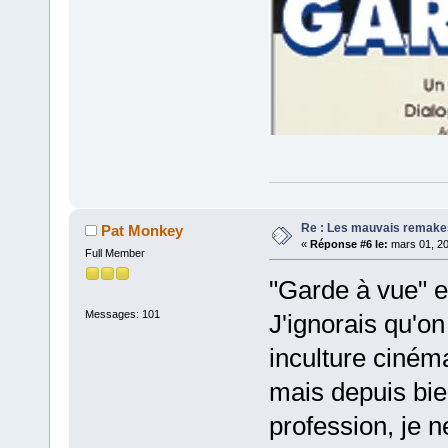
Re : Les mauvais remake
Pat Monkey
«
Réponse #6 le:
mars 01, 20
Full Member
"Garde à vue" es
Messages: 101
J'ignorais qu'o
inculture cinéma
mais depuis bie
profession, je n