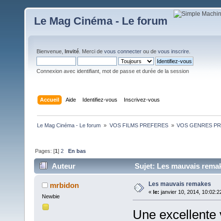
Le Mag Cinéma - Le forum
Bienvenue,
Invité
. Merci de
vous connecter
ou de
vous inscrire
.
Connexion avec identifiant, mot de passe et durée de la session
Accueil
Aide
Identifiez-vous
Inscrivez-vous
Le Mag Cinéma - Le forum 
»
VOS FILMS PREFERES 
»
VOS GENRES PREFE
Pages: [
1
]
2
En bas
Auteur
Sujet: Les mauvais remak
Les mauvais remakes
mrbidon
«
le:
janvier 10, 2014, 10:02:2
Newbie
Une excellente v