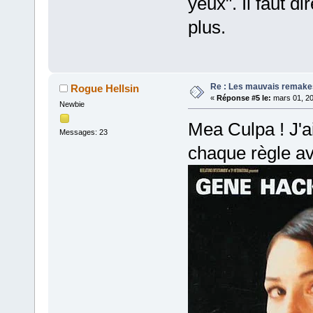
yeux". Il faut d
plus.
Re : Les mauvais remake
Rogue Hellsin
«
Réponse #5 le:
mars 01, 20
Newbie
Mea Culpa ! J'ai
Messages: 23
chaque règle av