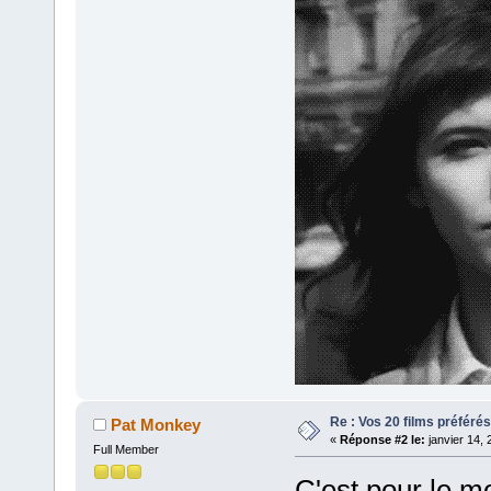
Re : Vos 20 films préférés
Pat Monkey
«
Réponse #2 le:
janvier 14, 
Full Member
C'est pour le m