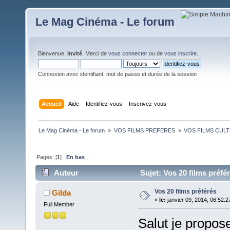
Le Mag Cinéma - Le forum
Bienvenue,
Invité
. Merci de
vous connecter
ou de
vous inscrire
.
Connexion avec identifiant, mot de passe et durée de la session
Accueil
Aide
Identifiez-vous
Inscrivez-vous
Le Mag Cinéma - Le forum 
»
VOS FILMS PREFERES 
»
VOS FILMS CUL
Pages: [
1
]
En bas
Auteur
Sujet: Vos 20 films préfé
Vos 20 films préférés
Gilda
«
le:
janvier 09, 2014, 06:52:2
Full Member
Salut je propos