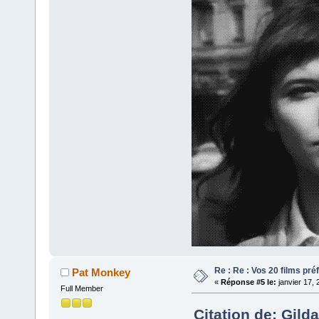
Re : Re : Vos 20 films pré
Pat Monkey
«
Réponse #5 le:
janvier 17, 
Full Member
Citation de: Gild