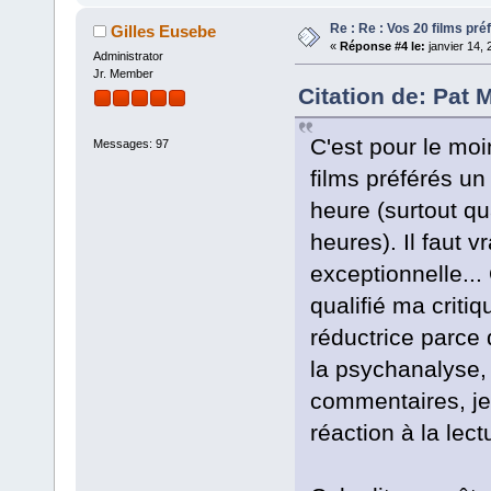
Re : Re : Vos 20 films pré
Gilles Eusebe
«
Réponse #4 le:
janvier 14, 
Administrator
Jr. Member
Citation de: Pat 
C'est pour le moi
Messages: 97
films préférés u
heure (surtout qu
heures). Il faut 
exceptionnelle...
qualifié ma criti
réductrice parce q
la psychanalyse, 
commentaires, je
réaction à la lec