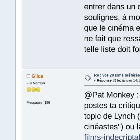
entrer dans un 
soulignes, à mo
que le cinéma e
ne fait que res
telle liste doit 
Re : Vos 20 films préférés
Gilda
«
Réponse #3 le:
janvier 14, 
Full Member
@Pat Monkey : j
Messages: 186
postes ta critiq
topic de Lynch 
cinéastes") ou 
films-indecripta