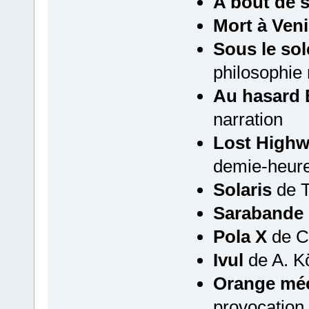
A bout de s
Mort à Ven
Sous le sol
philosophie 
Au hasard 
narration
Lost High
demie-heur
Solaris
de T
Sarabande
Pola X
de C
Ivul
de A. Kö
Orange mé
provocation