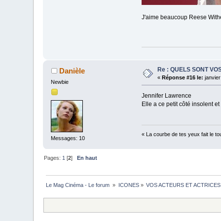
J'aime beaucoup Reese Wither
Re : QUELS SONT VO
Danièle
«
Réponse #16 le:
janvier
Newbie
Jennifer Lawrence
Elle a ce petit côté insolent e
« La courbe de tes yeux fait le t
Messages: 10
Pages:
1
[
2
]
En haut
Le Mag Cinéma - Le forum 
»
ICONES
»
VOS ACTEURS ET ACTRICE