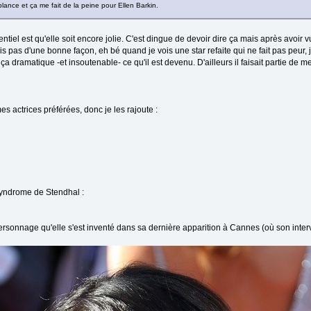
lance et ça me fait de la peine pour Ellen Barkin.
tiel est qu'elle soit encore jolie. C'est dingue de devoir dire ça mais après avoir vu 
as d'une bonne façon, eh bé quand je vois une star refaite qui ne fait pas peur, j
ça dramatique -et insoutenable- ce qu'il est devenu. D'ailleurs il faisait partie de 
es actrices préférées, donc je les rajoute :
syndrome de Stendhal :
ersonnage qu'elle s'est inventé dans sa dernière apparition à Cannes (où son interv