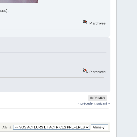
ses) :
IP archivée
IP archivée
IMPRIMER
« précédent
suivant »
Aller à: