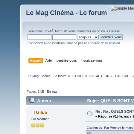
Le Mag Cinéma - Le forum
Bienvenue,
Invité
. Merci de
vous connecter
ou de
vous inscrire
.
Connexion avec identifiant, mot de passe et durée de la session
Accueil
Aide
Identifiez-vous
Inscrivez-vous
Le Mag Cinéma - Le forum 
»
ICONES
»
VOS ACTEURS ET ACTRICE
Pages:
1
[
2
]
En bas
Auteur
Sujet: QUELS SONT V
Re : Re : QUELS SO
Gilda
«
Réponse #15 le:
mars 1
Full Member
Citation de: Pat Monkey le mars