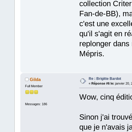
collection Crite
Fan-de-BB), mai
c'est une excell
qu'il s'agit en r
replonger dans 
Mépris.
Re : Brigitte Bardot
Gilda
«
Réponse #6 le:
janvier 20, 
Full Member
Wow, cinq édit
Messages: 186
Sinon j'ai trouv
que je n'avais j