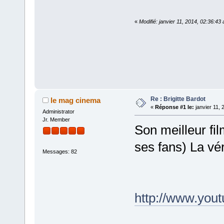
«
Modifié: janvier 11, 2014, 02:36:4
Re : Brigitte Bardot
le mag cinema
«
Réponse #1 le:
janvier 11, 
Administrator
Jr. Member
Son meilleur fil
ses fans) La vér
Messages: 82
http://www.yo