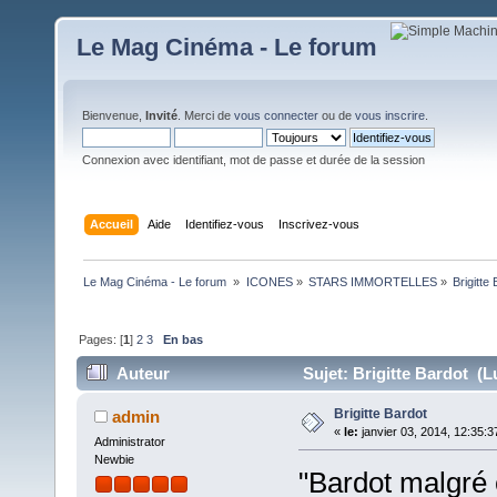
Le Mag Cinéma - Le forum
Bienvenue,
Invité
. Merci de
vous connecter
ou de
vous inscrire
.
Connexion avec identifiant, mot de passe et durée de la session
Accueil
Aide
Identifiez-vous
Inscrivez-vous
Le Mag Cinéma - Le forum 
»
ICONES
»
STARS IMMORTELLES
»
Brigitte
Pages: [
1
]
2
3
En bas
Auteur
Sujet: Brigitte Bardot (L
Brigitte Bardot
admin
«
le:
janvier 03, 2014, 12:35:3
Administrator
Newbie
"Bardot malgré e