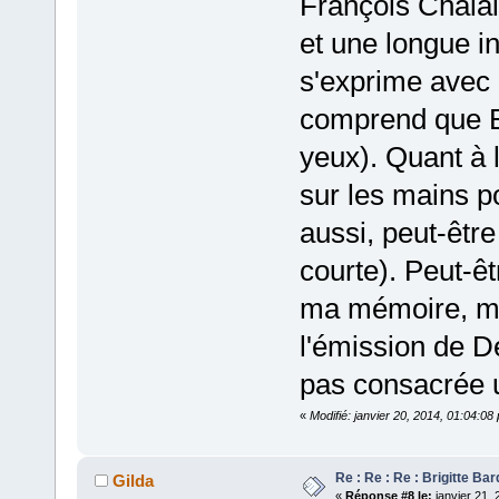
François Chala
et une longue i
s'exprime avec 
comprend que BB
yeux). Quant à 
sur les mains po
aussi, peut-être
courte). Peut-êt
ma mémoire, mai
l'émission de D
pas consacrée u
«
Modifié: janvier 20, 2014, 01:04:0
Re : Re : Re : Brigitte Bar
Gilda
«
Réponse #8 le:
janvier 21, 