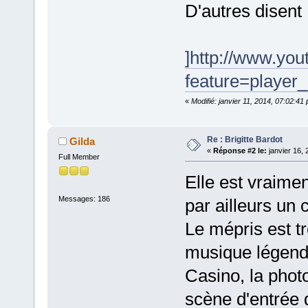
D'autres disent
]http://www.yo
feature=playe
«
Modifié: janvier 11, 2014, 07:02:4
Re : Brigitte Bardot
Gilda
«
Réponse #2 le:
janvier 16, 
Full Member
Elle est vraime
Messages: 186
par ailleurs un 
Le mépris est tr
musique légend
Casino, la phot
scène d'entrée q