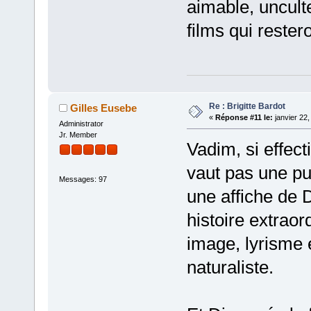
aimable, unculte
films qui restero
Re : Brigitte Bardot
Gilles Eusebe
«
Réponse #11 le:
janvier 22,
Administrator
Jr. Member
Vadim, si effec
vaut pas une p
Messages: 97
une affiche de D
histoire extraor
image, lyrisme é
naturaliste.