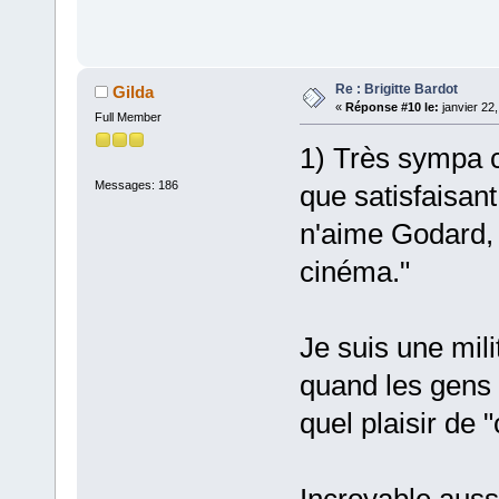
Re : Brigitte Bardot
Gilda
«
Réponse #10 le:
janvier 22
Full Member
1) Très sympa ce
Messages: 186
que satisfaisant
n'aime Godard, 
cinéma."
Je suis une mili
quand les gens v
quel plaisir de 
Incroyable aussi