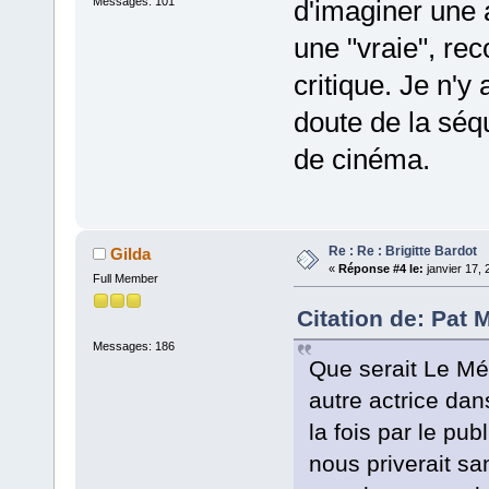
Messages: 101
d'imaginer une a
une "vraie", rec
critique. Je n'y
doute de la sé
de cinéma.
Re : Re : Brigitte Bardot
Gilda
«
Réponse #4 le:
janvier 17, 
Full Member
Citation de: Pat 
Messages: 186
Que serait Le Mé
autre actrice dan
la fois par le publ
nous priverait sa