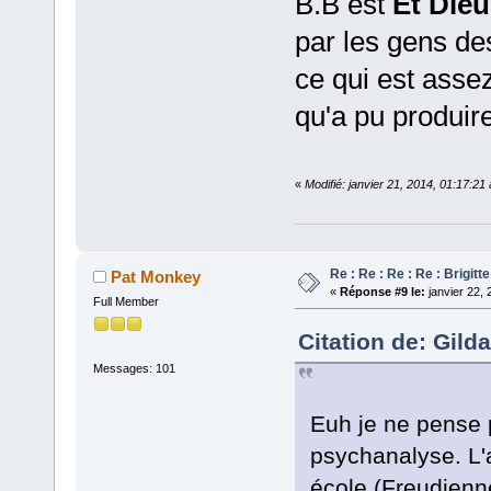
B.B est
Et Dieu
par les gens de
ce qui est asse
qu'a pu produi
«
Modifié: janvier 21, 2014, 01:17:21
Re : Re : Re : Re : Brigitt
Pat Monkey
«
Réponse #9 le:
janvier 22, 
Full Member
Citation de: Gild
Messages: 101
Euh je ne pense p
psychanalyse. L'
école (Freudienn