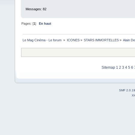
Messages: 82
Pages: [
1
]
En haut
Le Mag Cinéma - Le forum 
»
ICONES
»
STARS IMMORTELLES
»
Alain De
Sitemap
1
2
3
4
5
6
SMF 2.0.1
X