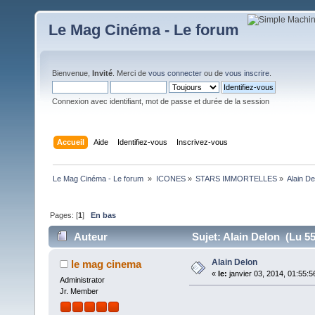
Le Mag Cinéma - Le forum
Bienvenue,
Invité
. Merci de
vous connecter
ou de
vous inscrire
.
Connexion avec identifiant, mot de passe et durée de la session
Accueil
Aide
Identifiez-vous
Inscrivez-vous
Le Mag Cinéma - Le forum 
»
ICONES
»
STARS IMMORTELLES
»
Alain De
Pages: [
1
]
En bas
Auteur
Sujet: Alain Delon (Lu 55
Alain Delon
le mag cinema
«
le:
janvier 03, 2014, 01:55:5
Administrator
Jr. Member