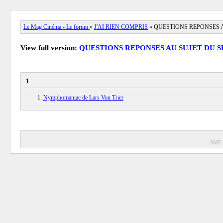
Le Mag Cinéma - Le forum
»
J'AI RIEN COMPRIS
» QUESTIONS REPONSES 
View full version:
QUESTIONS REPONSES AU SUJET DU S
1
Nymphomaniac de Lars Von Trier
SMF 