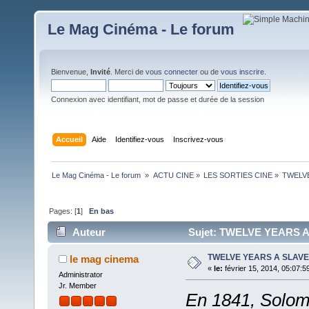
Le Mag Cinéma - Le forum
Bienvenue,
Invité
. Merci de
vous connecter
ou de
vous inscrire
.
Connexion avec identifiant, mot de passe et durée de la session
Accueil
Aide
Identifiez-vous
Inscrivez-vous
Le Mag Cinéma - Le forum 
»
ACTU CINE
»
LES SORTIES CINE
»
TWELVE
Pages: [
1
]
En bas
Auteur
Sujet: TWELVE YEARS A 
TWELVE YEARS A SLAVE
le mag cinema
«
le:
février 15, 2014, 05:07:5
Administrator
Jr. Member
En 1841, Solomo