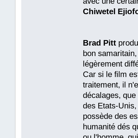
avec une certai
Chiwetel Ejiof
Brad Pitt
produc
bon samaritain,
légèrement diff
Car si le film 
traitement, il n
décalages, que c
des Etats-Unis,
possède des esc
humanité dés qu
ou l'homme, qui