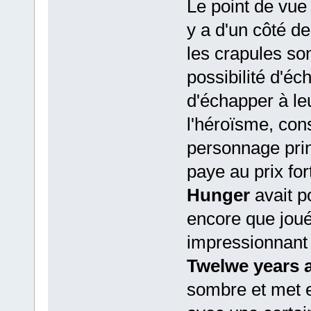
Le point de vue 
y a d'un côté de
les crapules so
possibilité d'éc
d'échapper à le
l'héroïsme, cons
personnage prin
paye au prix fort
Hunger
avait p
encore que jou
impressionnant d
Twelwe years a
sombre et met 