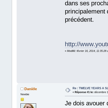
dans ses procha
principalement d
précédent.
http://www.yo
«
Modifié: février 16, 2014, 11:35:28
Re : TWELVE YEARS A S
Danièle
«
Réponse #1 le:
décembre 18
Newbie
Je dois avouer q