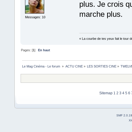
plus. Je crois 
marche plus.
Messages: 10
« La courbe de tes yeux fait le tour 
Pages: [
1
]
En haut
Le Mag Cinéma - Le forum 
»
ACTU CINE
»
LES SORTIES CINE
»
TWELVE
Sitemap
1
2
3
4
5
6
SMF 2.0.1
X