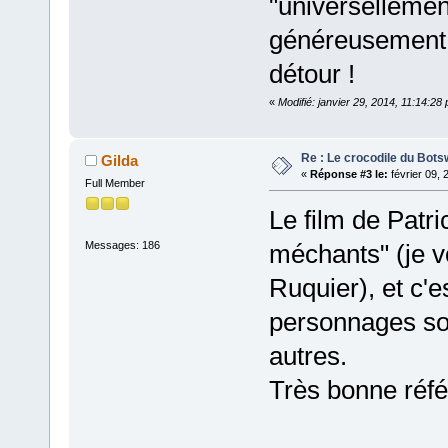
"universellement
généreusement. 
détour !
«
Modifié: janvier 29, 2014, 11:14:2
Re : Le crocodile du Bot
Gilda
«
Réponse #3 le:
février 09, 
Full Member
Le film de Patri
Messages: 186
méchants" (je v
Ruquier), et c'e
personnages son
autres.
Très bonne réfé