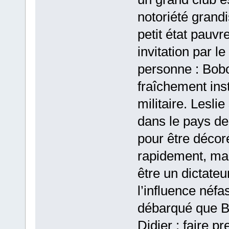
notoriété grand
petit état pauvr
invitation par l
personne : Bobo
fraîchement ins
militaire. Lesli
dans le pays d
pour être décor
rapidement, ma
être un dictat
l’influence néfa
débarqué que B
Didier : faire p