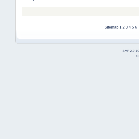
Sitemap
1
2
3
4
5
6
SMF 2.0.1
X