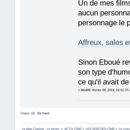
Un de mes films 
aucun personna
personnage le p
Affreux, sales 
Sinon Eboué rev
son type d'humou
ce qu'il avait de
«
Modifié: février 09, 2014, 01:51:37
Pages: [
1
]
En haut
Le Mag Cinéma - Le forum 
»
ACTU CINE
»
LES SORTIES CINE
»
Le croc