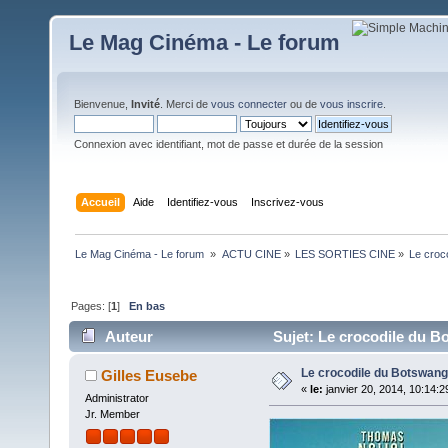
Le Mag Cinéma - Le forum
Bienvenue,
Invité
. Merci de
vous connecter
ou de
vous inscrire
.
Connexion avec identifiant, mot de passe et durée de la session
Accueil
Aide
Identifiez-vous
Inscrivez-vous
Le Mag Cinéma - Le forum 
»
ACTU CINE
»
LES SORTIES CINE
»
Le croc
Pages: [
1
]
En bas
Auteur
Sujet: Le crocodile du B
Le crocodile du Botswan
Gilles Eusebe
«
le:
janvier 20, 2014, 10:14:2
Administrator
Jr. Member