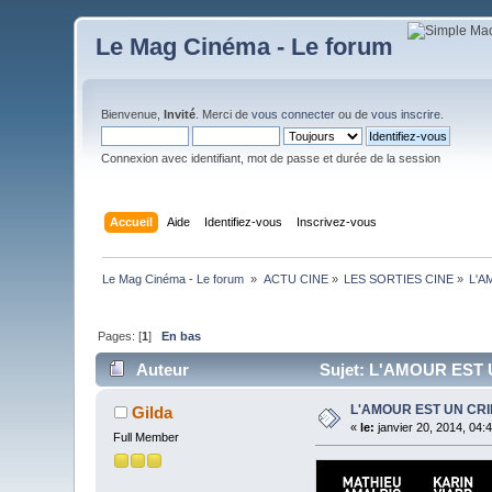
Le Mag Cinéma - Le forum
Bienvenue,
Invité
. Merci de
vous connecter
ou de
vous inscrire
.
Connexion avec identifiant, mot de passe et durée de la session
Accueil
Aide
Identifiez-vous
Inscrivez-vous
Le Mag Cinéma - Le forum 
»
ACTU CINE
»
LES SORTIES CINE
»
L'A
Pages: [
1
]
En bas
Auteur
Sujet: L'AMOUR EST U
L'AMOUR EST UN CRI
Gilda
«
le:
janvier 20, 2014, 04:
Full Member