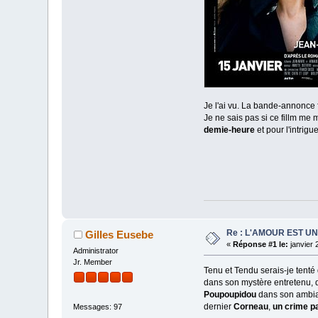
Je l'ai vu. La bande-annonce fa
Je ne sais pas si ce fillm me 
demie-heure
et pour l'intrig
Re : L'AMOUR EST U
Gilles Eusebe
«
Réponse #1 le:
janvier 
Administrator
Jr. Member
Tenu et Tendu serais-je tenté 
dans son mystère entretenu, d
Poupoupidou
dans son ambian
dernier
Corneau
,
un crime pa
Messages: 97