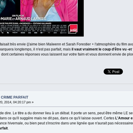
isait très envie (j'aime bien Maïwenn et Sarah Forestier + l'atmosphère du film avait 
marquera longtemps, il n'est pas parfait, mais
il vaut vraiment le coup d'être vu -e
ue dont certaines réponses vous laissent sur votre faim et vous donnent envie de plon
N CRIME PARFAIT
20, 2014, 04:20:17 pm »
de dire. Le titre a du donner lieu à un débat. Il porte un sens, peut être même LE sen
ans ce qu'il suggère mais ne dit pas, dans ce qu'il laisse ouvert. Certes
L'Amour es
ce hivernale, ou bien peut s'inscrire dans une lignée que n'aurait pas nécessair
rfait
.