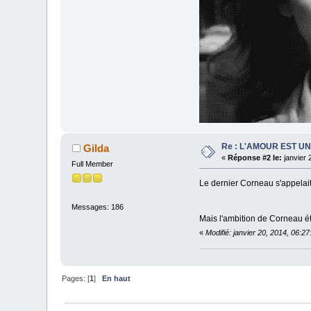
Re : L'AMOUR EST U
Gilda
«
Réponse #2 le:
janvier 
Full Member
Le dernier Corneau s'appelai
Messages: 186
Mais l'ambition de Corneau éta
«
Modifié: janvier 20, 2014, 06:2
Pages: [
1
]
En haut