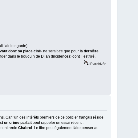
l'air intrigante).
t vaut donc sa place ciné
- ne serait-ce que pour
la dernière
ger dans le bouquin de Djian (Incidences) dont il est tiré.
IP archivée
s. Car l'un des intérêts premiers de ce policier français réside
t un crime parfait
peut rappeler un essai récent :
ement renié
Chabrol
. Le titre peut également faire penser au