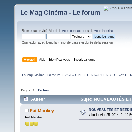
Le Mag Cinéma - Le forum
Bienvenue,
Invité
. Merci de
vous connecter
ou de
vous inscrire
.
Connexion avec identifiant, mot de passe et durée de la session
Accueil
Aide
Identifiez-vous
Inscrivez-vous
Le Mag Cinéma - Le forum 
»
ACTU CINE
»
LES SORTIES BLUE RAY ET 
Pages: [
1
]
En bas
Auteur
Sujet: NOUVEAUTÉS ET 
NOUVEAUTÉS ET RÉÉDI
Pat Monkey
«
le:
janvier 25, 2014, 01:10:5
Full Member