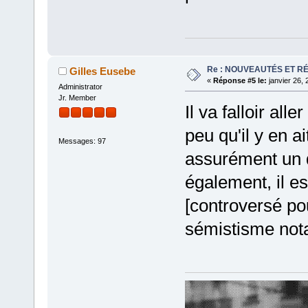
Re : NOUVEAUTÉS ET R
Gilles Eusebe
«
Réponse #5 le:
janvier 26, 
Administrator
Jr. Member
Il va falloir al
peu qu'il y en a
Messages: 97
assurément un d
également, il e
[controversé pou
sémistisme nota