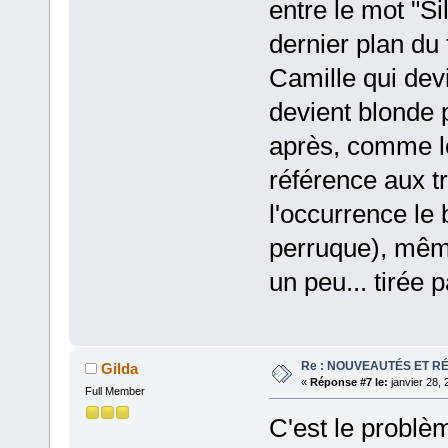
entre le mot "Si
dernier plan du 
Camille qui dev
devient blonde 
après, comme le
référence aux t
l'occurrence le 
perruque), même
un peu... tirée 
Re : NOUVEAUTÉS ET R
Gilda
«
Réponse #7 le:
janvier 28, 
Full Member
C'est le problèm