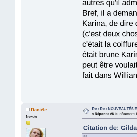
autres qu'il admi
Bref, il a dem
Karina, de dire
(c'est deux chos
c'était la coiffu
était brune Kari
peut être voula
fait dans Willia
Re : Re : NOUVEAUTÉS 
Danièle
«
Réponse #8 le:
décembre 18
Newbie
Citation de: Gild