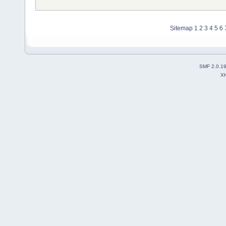
Sitemap
1
2
3
4
5
6
SMF 2.0.1
X