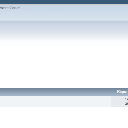
Répo
1
3