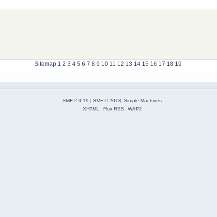
Sitemap
1
2
3
4
5
6
7
8
9
10
11
12
13
14
15
16
17
18
19
SMF 2.0.19
|
SMF © 2013
,
Simple Machines
XHTML
Flux RSS
WAP2