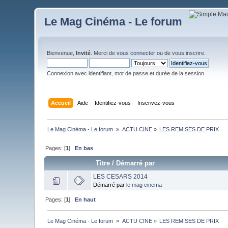
Le Mag Cinéma - Le forum
Bienvenue,
Invité
. Merci de
vous connecter
ou de
vous inscrire
.
Connexion avec identifiant, mot de passe et durée de la session
Accueil
Aide
Identifiez-vous
Inscrivez-vous
Le Mag Cinéma - Le forum 
»
ACTU CINE
»
LES REMISES DE PRIX
Pages: [
1
]
En bas
Titre
/
Démarré par
LES CESARS 2014
Démarré par
le mag cinema
Pages: [
1
]
En haut
Le Mag Cinéma - Le forum 
»
ACTU CINE
»
LES REMISES DE PRIX