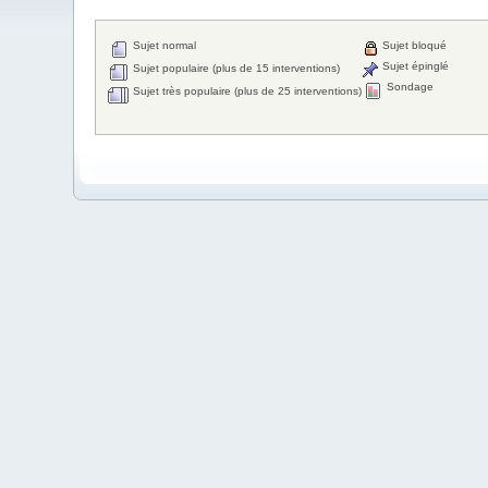
Sujet normal
Sujet bloqué
Sujet épinglé
Sujet populaire (plus de 15 interventions)
Sondage
Sujet très populaire (plus de 25 interventions)