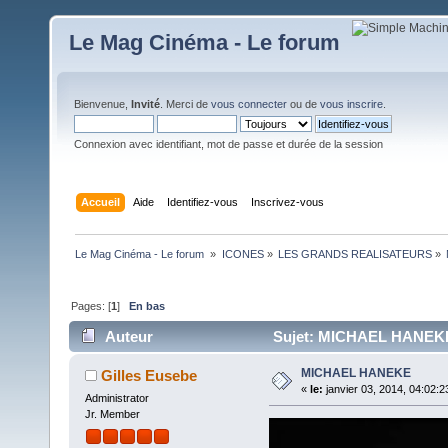
Le Mag Cinéma - Le forum
Bienvenue,
Invité
. Merci de
vous connecter
ou de
vous inscrire
.
Connexion avec identifiant, mot de passe et durée de la session
Accueil
Aide
Identifiez-vous
Inscrivez-vous
Le Mag Cinéma - Le forum 
»
ICONES
»
LES GRANDS REALISATEURS
»
Pages: [
1
]
En bas
Auteur
Sujet: MICHAEL HANEKE 
MICHAEL HANEKE
Gilles Eusebe
«
le:
janvier 03, 2014, 04:02:2
Administrator
Jr. Member