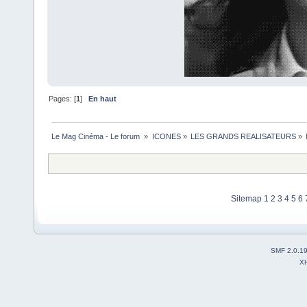
Pages: [
1
]
En haut
Le Mag Cinéma - Le forum 
»
ICONES
»
LES GRANDS REALISATEURS
»
Sitemap
1
2
3
4
5
6
SMF 2.0.1
X