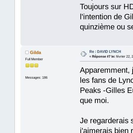
Toujours sur HD
l'intention de G
quinzième ou se
Re : DAVID LYNCH
Gilda
«
Réponse #7 le:
février 22, 
Full Member
Apparemment, je
Messages: 186
les fans de Lyn
Peaks -Gilles E
que moi.
Je regarderais 
j'aimerais bien 