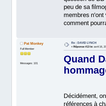
peu de sa filmog
membres n'ont v
comment pourrai
Re : DAVID LYNCH
Pat Monkey
«
Réponse #13 le:
avril 16, 
Full Member
Quand D
Messages: 101
hommage
Décidément, on 
références à ch