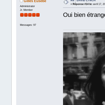
Re : DAVID LYNCH
Gilles Eusebe
«
Réponse #14 le:
avril 17, 2
Administrator
Jr. Member
Oui bien étrange
Messages: 97