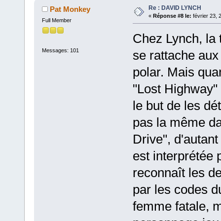
Re : DAVID LYNCH
Pat Monkey
«
Réponse #8 le:
février 23, 
Full Member
Chez Lynch, la 
Messages: 101
se rattache aux
polar. Mais qua
"Lost Highway" 
le but de les d
pas la même da
Drive", d'autant
est interprétée
reconnaît les de
par les codes d
femme fatale, ma