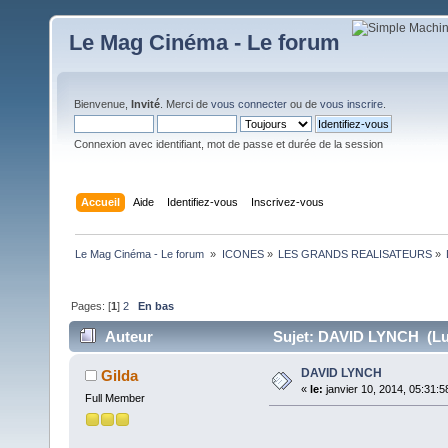
Le Mag Cinéma - Le forum
Bienvenue,
Invité
. Merci de
vous connecter
ou de
vous inscrire
.
Connexion avec identifiant, mot de passe et durée de la session
Accueil
Aide
Identifiez-vous
Inscrivez-vous
Le Mag Cinéma - Le forum 
»
ICONES
»
LES GRANDS REALISATEURS
»
Pages: [
1
]
2
En bas
Auteur
Sujet: DAVID LYNCH (Lu 
DAVID LYNCH
Gilda
«
le:
janvier 10, 2014, 05:31:5
Full Member