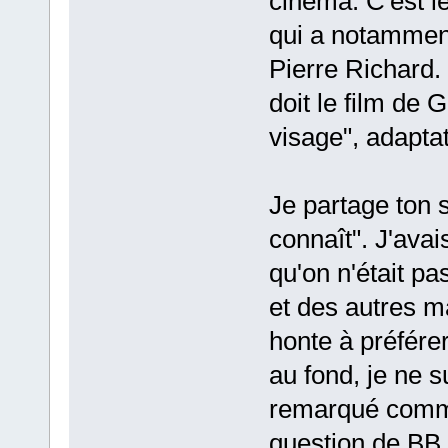
cinéma. C'est l
qui a notamment
Pierre Richard. 
doit le film de
visage", adapta
Je partage ton 
connaît". J'ava
qu'on n'était p
et des autres ma
honte à préfére
au fond, je ne s
remarqué comme
question de BB 