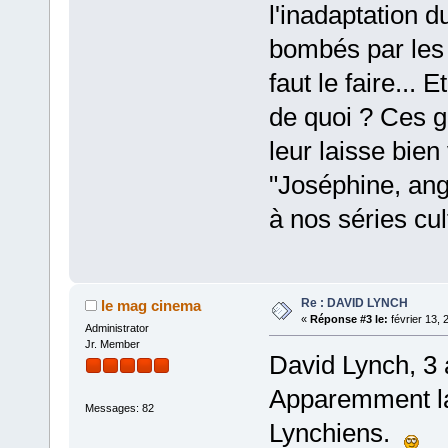
l'inadaptation 
bombés par les e
faut le faire...
de quoi ? Ces 
leur laisse bie
"Joséphine, ang
à nos séries cul
Re : DAVID LYNCH
le mag cinema
«
Réponse #3 le:
février 13, 
Administrator
Jr. Member
David Lynch, 3 
Apparemment la
Messages: 82
Lynchiens.