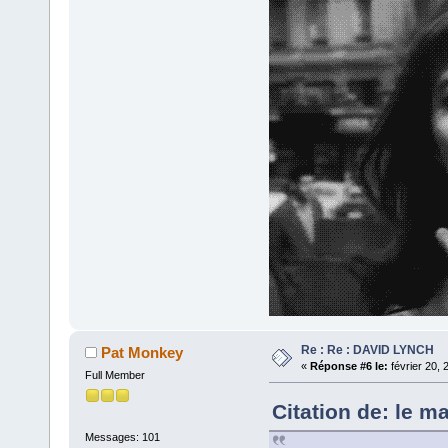
Re : Re : DAVID LYNCH
Pat Monkey
«
Réponse #6 le:
février 20, 
Full Member
Citation de: le m
Messages: 101