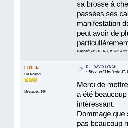
sa brosse à che
passées ses cart
manifestation de
peut avoir de pl
particulièremen
«
Modifié: juin 26, 2014, 03:54:08 p
Re : DAVID LYNCH
Gilda
«
Réponse #9 le:
février 27, 
Full Member
Merci de mettre 
Messages: 186
a été beaucoup l
intéressant.
Dommage que sur 
pas beaucoup ne