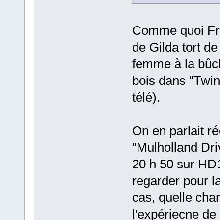
Comme quoi Freu
de Gilda tort de 
femme à la bûch
bois dans "Twin 
télé).
On en parlait r
"Mulholland Dri
20 h 50 sur HD1
regarder pour l
cas, quelle cha
l'expériecne de