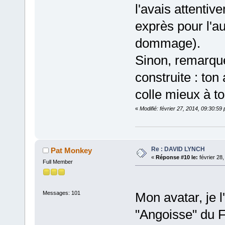
l'avais attentive
exprès pour l'au
dommage).
Sinon, remarque
construite : ton
colle mieux à t
«
Modifié: février 27, 2014, 09:30:5
Re : DAVID LYNCH
Pat Monkey
«
Réponse #10 le:
février 28
Full Member
Messages: 101
Mon avatar, je l
"Angoisse" du F