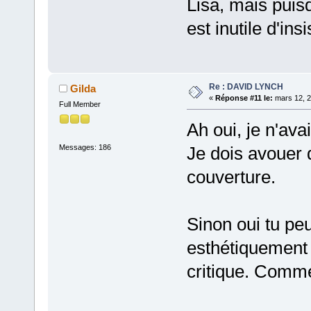
Lisa, mais puisq
est inutile d'ins
Re : DAVID LYNCH
Gilda
«
Réponse #11 le:
mars 12, 2
Full Member
Ah oui, je n'ava
Messages: 186
Je dois avouer q
couverture.
Sinon oui tu peu
esthétiquement 
critique. Comme