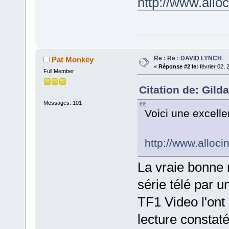
http://www.alloc
Re : Re : DAVID LYNCH
Pat Monkey
«
Réponse #2 le:
février 02, 
Full Member
Citation de: Gilda
Messages: 101
Voici une excelle
http://www.alloci
La vraie bonne n
série télé par u
TF1 Video l'ont 
lecture constat