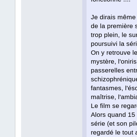
Je dirais même q
de la première s
trop plein, le s
poursuivi la séri
On y retrouve l
mystère, l'onir
passerelles ent
schizophrénique,
fantasmes, l'és
maîtrise, l'ambi
Le film se rega
Alors quand 15 a
série (et son pi
regardé le tout