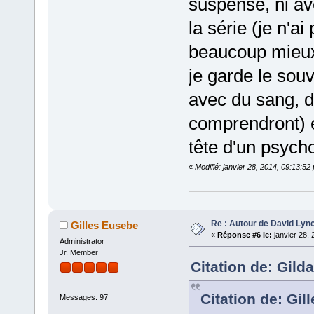
suspense, ni av
la série (je n'ai
beaucoup mieux,
je garde le souv
avec du sang, d
comprendront) et
tête d'un psycho
«
Modifié: janvier 28, 2014, 09:13:52
Re : Autour de David Lyn
Gilles Eusebe
«
Réponse #6 le:
janvier 28, 
Administrator
Jr. Member
Citation de: Gild
Citation de: Gil
Messages: 97