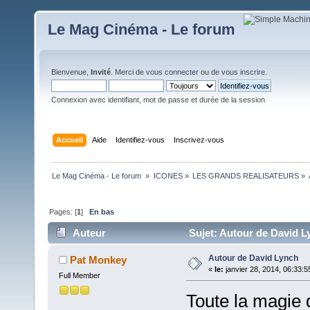
Le Mag Cinéma - Le forum
Bienvenue,
Invité
. Merci de
vous connecter
ou de
vous inscrire
.
Connexion avec identifiant, mot de passe et durée de la session
Accueil
Aide
Identifiez-vous
Inscrivez-vous
Le Mag Cinéma - Le forum 
»
ICONES
»
LES GRANDS REALISATEURS
»
Pages: [
1
]
En bas
Auteur
Sujet: Autour de David L
Autour de David Lynch
Pat Monkey
«
le:
janvier 28, 2014, 06:33:5
Full Member
Toute la magie 