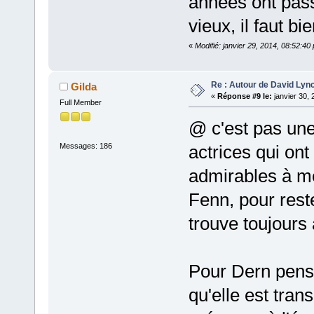
années ont pass
vieux, il faut bi
«
Modifié: janvier 29, 2014, 08:52:4
Re : Autour de David Lyn
Gilda
«
Réponse #9 le:
janvier 30, 
Full Member
@ c'est pas une
Messages: 186
actrices qui ont
admirables à me
Fenn, pour rest
trouve toujours
Pour Dern pense
qu'elle est tran