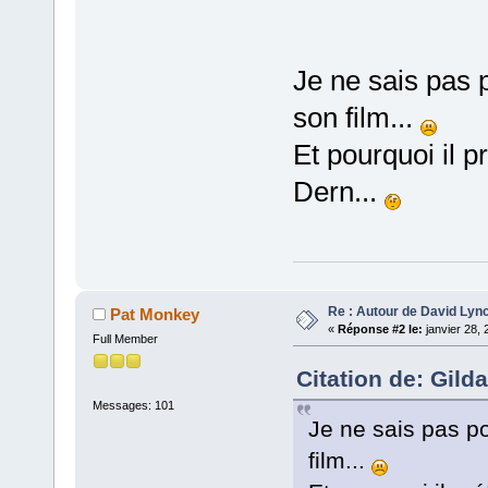
Je ne sais pas p
son film...
Et pourquoi il p
Dern...
Re : Autour de David Lyn
Pat Monkey
«
Réponse #2 le:
janvier 28, 
Full Member
Citation de: Gild
Messages: 101
Je ne sais pas po
film...