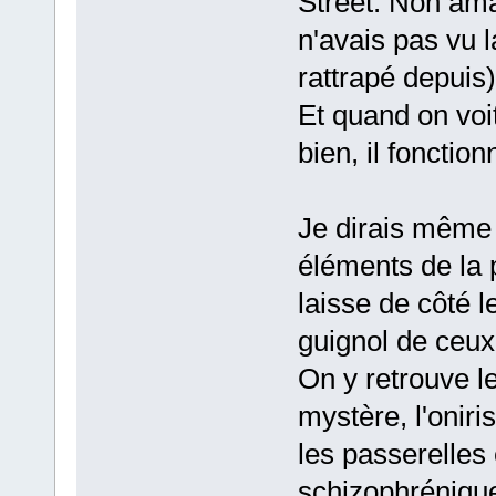
Street. Non ama
n'avais pas vu 
rattrapé depuis)
Et quand on voit
bien, il fonctionn
Je dirais même q
éléments de la 
laisse de côté le
guignol de ceux 
On y retrouve l
mystère, l'onir
les passerelles
schizophrénique,