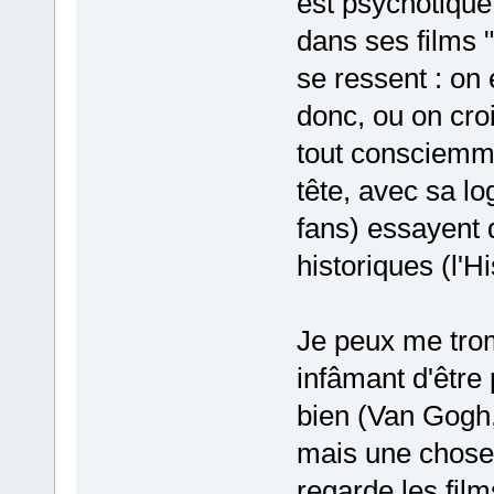
est psychotique
dans ses films 
se ressent : on 
donc, ou on croi
tout consciemmen
tête, avec sa l
fans) essayent d
historiques (l'H
Je peux me trom
infâmant d'être 
bien (Van Gogh,
mais une chose d
regarde les film