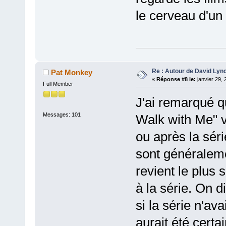
le cerveau d'un
Re : Autour de David Lyn
Pat Monkey
«
Réponse #8 le:
janvier 29, 
Full Member
J'ai remarqué qu
Messages: 101
Walk with Me" va
ou après la sér
sont généraleme
revient le plus 
à la série. On d
si la série n'av
aurait été certa