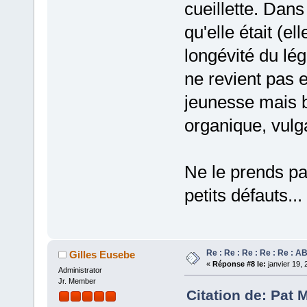
cueillette. Dan
qu'elle était (e
longévité du lé
ne revient pas e
jeunesse mais b
organique, vul
Ne le prends pa
petits défauts...
Re : Re : Re : Re : Re 
Gilles Eusebe
«
Réponse #8 le:
janvier 19, 
Administrator
Jr. Member
Citation de: Pat 