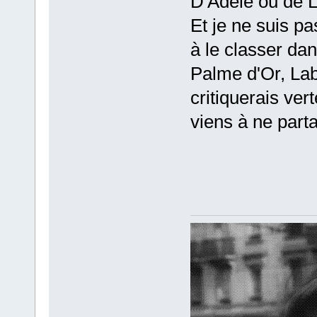
D'Adèle ou de L
Et je ne suis p
à le classer da
Palme d'Or, La
critiquerais ver
viens à ne parta