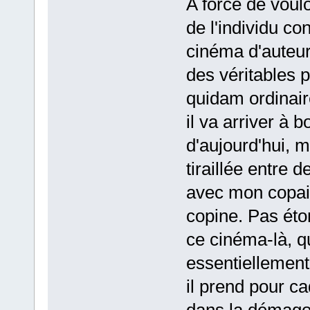
A force de voulo
de l'individu co
cinéma d'auteur
des véritables 
quidam ordinai
il va arriver à b
d'aujourd'hui, m
tiraillée entre 
avec mon copai
copine. Pas éton
ce cinéma-là, qu
essentiellement
il prend pour c
dans la démagog