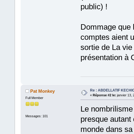
public) !
Dommage que le
comptes aient u
sortie de La vi
présentation à
Re : ABDELLATIF KECHI
Pat Monkey
«
Réponse #2 le:
janvier 13, 
Full Member
Le nombrilisme
Messages: 101
presque autant q
monde dans sa ca