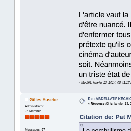
L'article vaut l
d'être nuancé. 
d'enfermer tous
prétexte qu'ils
cinéma d'auteur 
soit. Néanmoins,
un triste état de 
«
Modifié: janvier 13, 2014, 05:41:1
Re : ABDELLATIF KECHI
Gilles Eusebe
«
Réponse #3 le:
janvier 13, 
Administrator
Jr. Member
Citation de: Pat 
Le nombrilisme d
Messages: 97