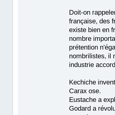
Doit-on rappele
française, des f
existe bien en f
nombre important
prétention n'éga
nombrilistes, i
industrie accor
Kechiche invent
Carax ose.
Eustache a expl
Godard a révolut