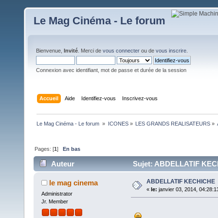
Le Mag Cinéma - Le forum
Bienvenue,
Invité
. Merci de
vous connecter
ou de
vous inscrire
.
Connexion avec identifiant, mot de passe et durée de la session
Accueil
Aide
Identifiez-vous
Inscrivez-vous
Le Mag Cinéma - Le forum 
»
ICONES
»
LES GRANDS REALISATEURS
»
Pages: [
1
]
En bas
Auteur
Sujet: ABDELLATIF KECH
ABDELLATIF KECHICHE
le mag cinema
«
le:
janvier 03, 2014, 04:28:1
Administrator
Jr. Member