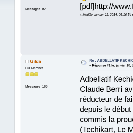
[pdf]http://www.
Messages: 82
«
Modifié: janvier 11, 2014, 03:16:54
Re : ABDELLATIF KECHI
Gilda
«
Réponse #1 le:
janvier 10, 
Full Member
Adbellatif Kech
Messages: 186
Claude Berri ava
réducteur de fai
depuis le début 
commis la proue
(Techikart, Le 