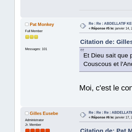
Re : Re : ABDELLATIF K
Pat Monkey
«
Réponse #5 le:
janvier 14, 
Full Member
Citation de: Gill
Messages: 101
Et Dieu sait que
Couscous et l'An
Moi, c'est le con
Re : Re : Re : ABDELLA
Gilles Eusebe
«
Réponse #6 le:
janvier 17, 
Administrator
Jr. Member
Citation de: Pat 