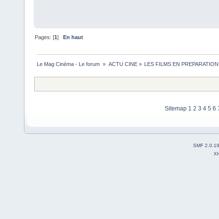
Pages: [
1
]
En haut
Le Mag Cinéma - Le forum 
»
ACTU CINE
»
LES FILMS EN PREPARATION
Sitemap
1
2
3
4
5
6
SMF 2.0.1
X