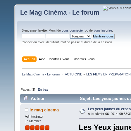
Le Mag Cinéma - Le forum
Bienvenue,
Invité
. Merci de
vous connecter
ou de
vous inscrire
.
Connexion avec identifiant, mot de passe et durée de la session
Accueil
Aide
Identifiez-vous
Inscrivez-vous
Le Mag Cinéma - Le forum 
»
ACTU CINE
»
LES FILMS EN PREPARATION
Pages: [
1
]
En bas
Auteur
Sujet: Les yeux jaunes du
Les yeux jaunes du croco
le mag cinema
«
le:
février 06, 2014, 09:58:3
Administrator
Jr. Member
Les Yeux jaune