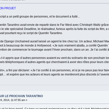
ON PROJET
ript a un petit groupe de personnes, et le document a fuité...
in Tarantino avait envie de repartir dans le Far West avec Christoph Waltz grâce
 le site spécialisé Deadline, le réalisateur, furieux après la fuite du script du film
vait pourtant reçu le script de Quentin Tarantino.
 de Django Unchained aurait laissé un agent le lire chez lui. Un acteur, Michael Mad
 mot à beaucoup de monde à Hollywood. «Je suis vraiment abattu, a confié Quentin T
ntention de commencer le tournage avant l’hiver prochain, dans un an. Je l’ai confié
t-il appris que d’autres personnes avaient eu vent du scénario de son prochain 
s téléphoniques d’autres agents qui cherchaient à avoir des rôles pour leurs clie
hi», a fini par déclarer: «Je l’ai confié à six personnes, et si je ne peux pas leur fair
ipt… et espère que les acteurs et leurs agents se montreront plus discrets à l’avenir
SUR LE PROCHAIN TARANTINO
24, 2014, 11:47:55 am »
élé et j'ai bien rigolé. Ce type se prend vraiment pour un dieu et il a tort. Maintenan