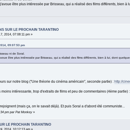
j'avoue être plus intéressée par Brisseau, qui a réalisé des films différents, bien à 
IONS SUR LE PROCHAIN TARANTINO
17, 2014, 07:08:11 pm »
 2014, 09:07:53 pm
isseau ni de Soral.
avoue être plus intéressée par Brisseau, qui a réalisé des films différents, bien à lui, dont quelqu
ours sur notre blog ("Une théorie du cinéma américain", seconde partie) :
http://ci
 moins intéressante, trop d'extraits de films et peu de commentaires (4ème partie) 
joignent (mais ça, on le savait déjà). Et puis Soral a d'abord été communiste...
10:34 pm par Pat Monkey
»
SUR LE PROCHAIN TARANTINO
24, 2014, 10:12:13 am »