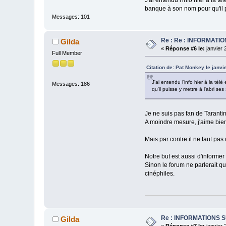
banque à son nom pour qu'il p
Messages: 101
Re : Re : INFORMAT
Gilda
«
Réponse #6 le:
janvier 
Full Member
Citation de: Pat Monkey le janvi
J'ai entendu l'info hier à la té
Messages: 186
qu'il puisse y mettre à l'abri s
Je ne suis pas fan de Tarantino
A moindre mesure, j'aime bie
Mais par contre il ne faut pas
Notre but est aussi d'informer
Sinon le forum ne parlerait q
cinéphiles.
Re : INFORMATIONS 
Gilda