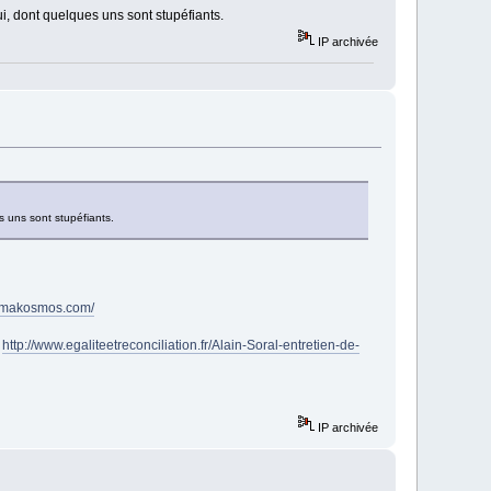
lui, dont quelques uns sont stupéfiants.
IP archivée
es uns sont stupéfiants.
nemakosmos.com/
:
http://www.egaliteetreconciliation.fr/Alain-Soral-entretien-de-
IP archivée