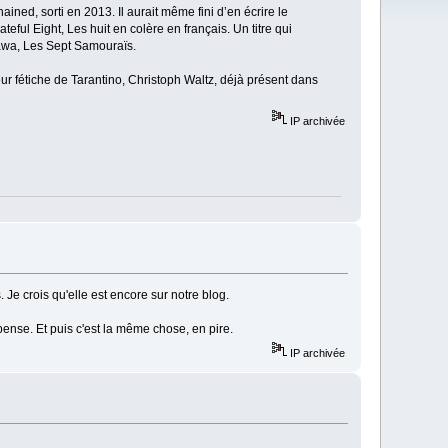
ed, sorti en 2013. Il aurait même fini d’en écrire le
eful Eight, Les huit en colère en français. Un titre qui
zawa, Les Sept Samouraïs.
teur fétiche de Tarantino, Christoph Waltz, déjà présent dans
IP archivée
 Je crois qu'elle est encore sur notre blog.
pense. Et puis c'est la même chose, en pire.
IP archivée