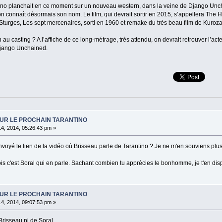
no planchait en ce moment sur un nouveau western, dans la veine de Django Unchain
n connaît désormais son nom. Le film, qui devrait sortir en 2015, s’appellera The Hat
n Sturges, Les sept mercenaires, sorti en 1960 et remake du très beau film de Kuro
au casting ? A l’affiche de ce long-métrage, très attendu, on devrait retrouver l’ac
Django Unchained.
SUR LE PROCHAIN TARANTINO
14, 2014, 05:26:43 pm »
 envoyé le lien de la vidéo où Brisseau parle de Tarantino ? Je ne m'en souviens plus.
 fois c'est Soral qui en parle. Sachant combien tu apprécies le bonhomme, je t'en dis
SUR LE PROCHAIN TARANTINO
14, 2014, 09:07:53 pm »
Brisseau ni de Soral.