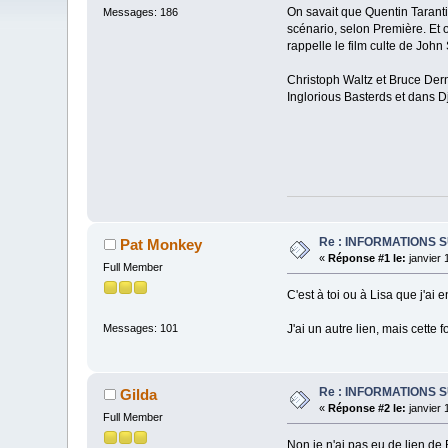
On savait que Quentin Taranti
Messages: 186
scénario, selon Première. Et o
rappelle le film culte de Joh
Christoph Waltz et Bruce Dern 
Inglorious Basterds et dans 
Re : INFORMATIONS 
Pat Monkey
«
Réponse #1 le:
janvier 
Full Member
C'est à toi ou à Lisa que j'ai
J'ai un autre lien, mais cette
Messages: 101
Re : INFORMATIONS 
Gilda
«
Réponse #2 le:
janvier 
Full Member
Non je n'ai pas eu de lien de 