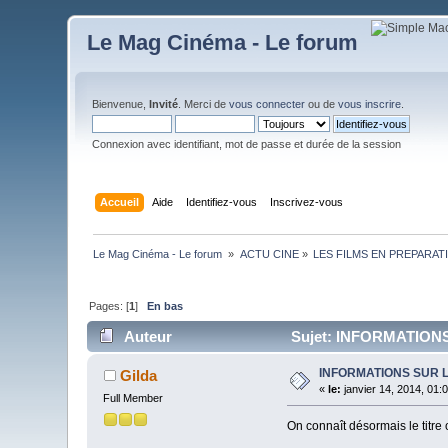
Le Mag Cinéma - Le forum
Bienvenue,
Invité
. Merci de
vous connecter
ou de
vous inscrire
.
Connexion avec identifiant, mot de passe et durée de la session
Accueil
Aide
Identifiez-vous
Inscrivez-vous
Le Mag Cinéma - Le forum 
»
ACTU CINE
»
LES FILMS EN PREPARAT
Pages: [
1
]
En bas
Auteur
Sujet: INFORMATIONS
INFORMATIONS SUR 
Gilda
«
le:
janvier 14, 2014, 01:
Full Member
On connaît désormais le titre 