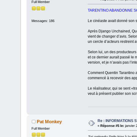
Full Member
TARENTINO ABANDONNE S
Le cinéaste avait donné son sc
Messages: 186
Après Django Unchained, Quent
vient de changer d’avis. Selon
un cercle d’acteurs restreint a
Selon lui, un des producteurs
et ce dernier aurait passé le
version, et je n’avais pas l’i
Comment Quentin Tarantino a-
commencé à recevoir des appel
Le réalisateur, qui se sent «tra
veut à présent publier son scr
Re : INFORMATIONS 
Pat Monkey
«
Réponse #5 le:
janvier 
Full Member
J'ai entendu l'info hier à la t