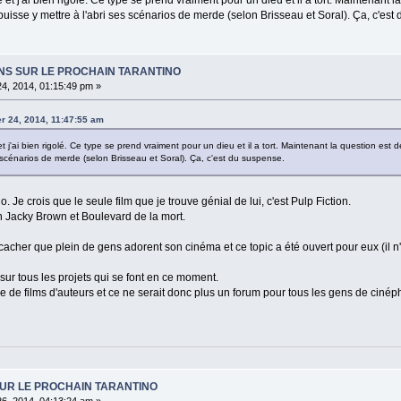
uisse y mettre à l'abri ses scénarios de merde (selon Brisseau et Soral). Ça, c'est
IONS SUR LE PROCHAIN TARANTINO
24, 2014, 01:15:49 pm »
er 24, 2014, 11:47:55 am
lé et j'ai bien rigolé. Ce type se prend vraiment pour un dieu et il a tort. Maintenant la question 
es scénarios de merde (selon Brisseau et Soral). Ça, c'est du suspense.
. Je crois que le seule film que je trouve génial de lui, c'est Pulp Fiction.
n Jacky Brown et Boulevard de la mort.
 cacher que plein de gens adorent son cinéma et ce topic a été ouvert pour eux (il n'
 sur tous les projets qui se font en ce moment.
ue de films d'auteurs et ce ne serait donc plus un forum pour tous les gens de ciné
SUR LE PROCHAIN TARANTINO