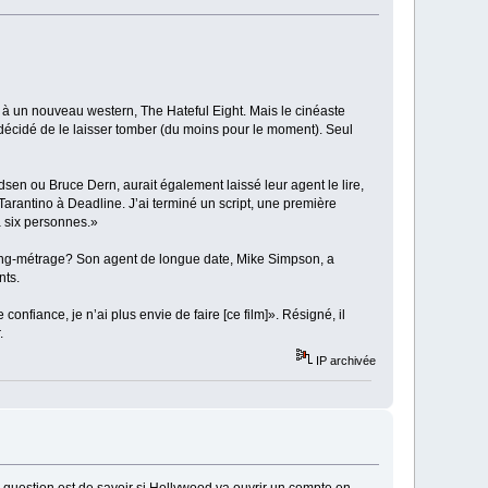
 à un nouveau western, The Hateful Eight. Mais le cinéaste
, a décidé de le laisser tomber (du moins pour le moment). Seul
sen ou Bruce Dern, aurait également laissé leur agent le lire,
arantino à Deadline. J’ai terminé un script, une première
 à six personnes.»
long-métrage? Son agent de longue date, Mike Simpson, a
nts.
e confiance, je n’ai plus envie de faire [ce film]». Résigné, il
.
IP archivée
t la question est de savoir si Hollywood va ouvrir un compte en