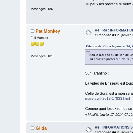
Tu peux les poster si tu veux -
Messages: 186
Re : Re : INFORMAT
Pat Monkey
«
Réponse #3 le:
janvier 
Full Member
Citation de: Gilda le janvier 14,
Non je n'ai pas eu de lien de Br
Messages: 101
Tu peux les poster si tu veux -j'
Sur Tarantino :
La vidéo de Brisseau est touj
Celle de Soral est à mon sens
mars-avril-2013-17833.html
Comme quoi les extrêmes se re
«
Modifié: janvier 17, 2014, 07:
Re : INFORMATIONS 
Gilda
«
Réponse #4 le:
janvier 