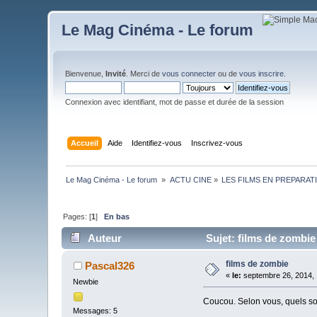
Le Mag Cinéma - Le forum
Bienvenue,
Invité
. Merci de
vous connecter
ou de
vous inscrire
.
Connexion avec identifiant, mot de passe et durée de la session
Accueil
Aide
Identifiez-vous
Inscrivez-vous
Le Mag Cinéma - Le forum 
»
ACTU CINE
»
LES FILMS EN PREPARAT
Pages: [
1
]
En bas
Auteur
Sujet: films de zombie
films de zombie
Pascal326
«
le:
septembre 26, 2014, 
Newbie
Coucou. Selon vous, quels so
Messages: 5