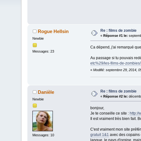
Re : films de zombie
Rogue Hellsin
«
Réponse #1 le:
septemb
Newbie
Ca dépend, j'ai remarqué que 
Messages: 23
Au passage si tu pouvais redé
etc%29/les-films-de-zombies/
«
Modifié: septembre 29, 2014, 0
Re : films de zombie
Danièle
«
Réponse #2 le:
décembr
Newbie
bonjour,
Je te conseille ce site :
http:/
Il est vraiment très bien fait.
C'est vraiment mon site préfér
gratuit 1&1
avec des copains d
Messages: 10
langue, le pays d'orgine, mais 