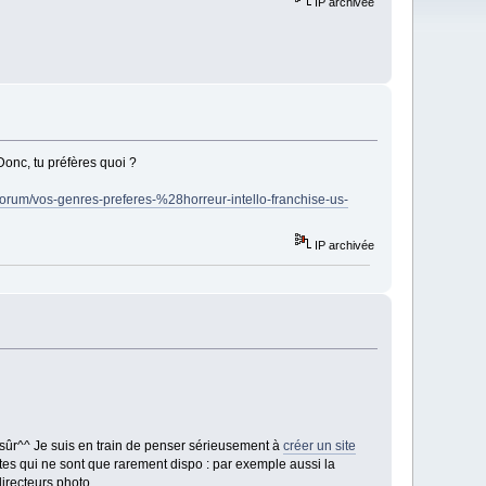
IP archivée
Donc, tu préfères quoi ?
/forum/vos-genres-preferes-%28horreur-intello-franchise-us-
IP archivée
n sûr^^ Je suis en train de penser sérieusement à
créer un site
tes qui ne sont que rarement dispo : par exemple aussi la
irecteurs photo...