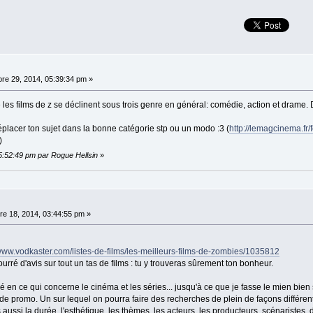
re 29, 2014, 05:39:34 pm »
les films de z se déclinent sous trois genre en général: comédie, action et drame. 
placer ton sujet dans la bonne catégorie stp ou un modo :3 (
http://lemagcinema.fr
)
5:52:49 pm par Rogue Hellsin
»
e 18, 2014, 03:44:55 pm »
/www.vodkaster.com/listes-de-films/les-meilleurs-films-de-zombies/1035812
 Bourré d'avis sur tout un tas de films : tu y trouveras sûrement ton bonheur.
é en ce qui concerne le cinéma et les séries... jusqu'à ce que je fasse le mien bie
e promo. Un sur lequel on pourra faire des recherches de plein de façons différen
aussi la durée, l'esthétique, les thèmes, les acteurs, les producteurs, scénaristes, d