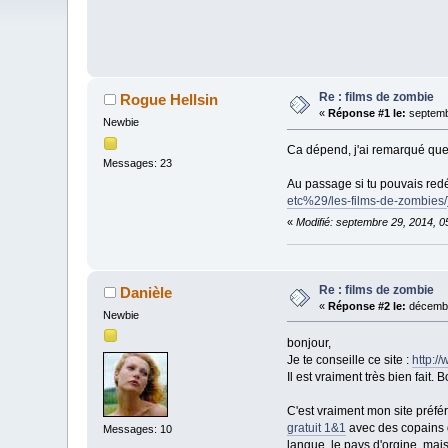
Re : films de zombie
Rogue Hellsin
«
Réponse #1 le:
septemb
Newbie
Ca dépend, j'ai remarqué que 
Messages: 23
Au passage si tu pouvais redé
etc%29/les-films-de-zombies/
«
Modifié: septembre 29, 2014, 0
Re : films de zombie
Danièle
«
Réponse #2 le:
décembr
Newbie
bonjour,
Je te conseille ce site :
http:/
Il est vraiment très bien fait.
C'est vraiment mon site préfér
gratuit 1&1
avec des copains d
Messages: 10
langue, le pays d'orgine, mais 