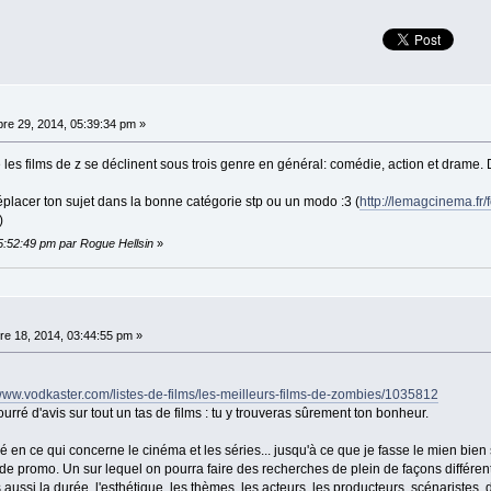
re 29, 2014, 05:39:34 pm »
les films de z se déclinent sous trois genre en général: comédie, action et drame. 
placer ton sujet dans la bonne catégorie stp ou un modo :3 (
http://lemagcinema.fr
)
5:52:49 pm par Rogue Hellsin
»
e 18, 2014, 03:44:55 pm »
/www.vodkaster.com/listes-de-films/les-meilleurs-films-de-zombies/1035812
 Bourré d'avis sur tout un tas de films : tu y trouveras sûrement ton bonheur.
é en ce qui concerne le cinéma et les séries... jusqu'à ce que je fasse le mien bie
e promo. Un sur lequel on pourra faire des recherches de plein de façons différen
aussi la durée, l'esthétique, les thèmes, les acteurs, les producteurs, scénaristes, d