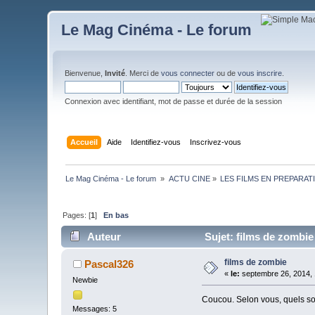
Le Mag Cinéma - Le forum
Bienvenue,
Invité
. Merci de
vous connecter
ou de
vous inscrire
.
Connexion avec identifiant, mot de passe et durée de la session
Accueil
Aide
Identifiez-vous
Inscrivez-vous
Le Mag Cinéma - Le forum 
»
ACTU CINE
»
LES FILMS EN PREPARAT
Pages: [
1
]
En bas
Auteur
Sujet: films de zombie
films de zombie
Pascal326
«
le:
septembre 26, 2014, 
Newbie
Coucou. Selon vous, quels so
Messages: 5