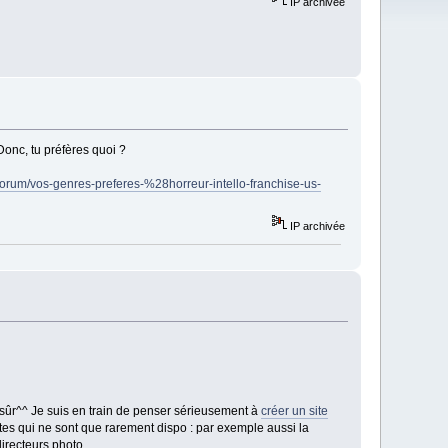
IP archivée
Donc, tu préfères quoi ?
/forum/vos-genres-preferes-%28horreur-intello-franchise-us-
IP archivée
n sûr^^ Je suis en train de penser sérieusement à
créer un site
tes qui ne sont que rarement dispo : par exemple aussi la
irecteurs photo...